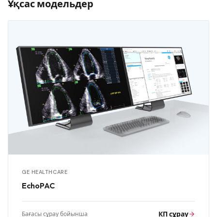
Ұқсас модельдер
GE HEALTHCARE
EchoPAC
КП сұрау
Бағасы сұрау бойынша