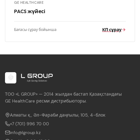
GE HEALTHCARE
PACS жүйесі
КП сұрау
Бағасы сұрау бойынша
ТОО «L GROUP» — 2014 жылдан бастап Қазақстандағы
GE HealthCare ресми дистрибьюторы.
Алматы қ., Әл-Фараби даңғылы, 105, 4-блок
+7 (701) 996 70 00
info@lgroup.kz