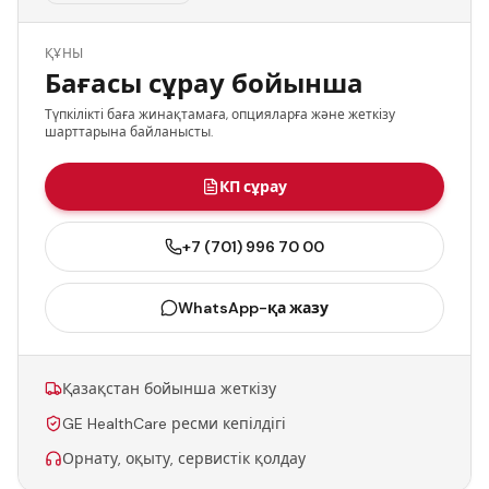
ҚҰНЫ
Бағасы сұрау бойынша
Түпкілікті баға жинақтамаға, опцияларға және жеткізу
шарттарына байланысты.
КП сұрау
+7 (701) 996 70 00
WhatsApp-қа жазу
Қазақстан бойынша жеткізу
GE HealthCare ресми кепілдігі
Орнату, оқыту, сервистік қолдау