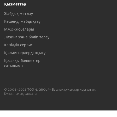
Қызметтер
Жабдық жеткізу
Кешенді жабдықтау
МЖӘ-жобалары
Лизинг және бөліп төлеу
Кепілдік сервис
Қызметкерлерді оқыту
Қосалқы бөлшектер
сатылымы
© 2006–2026 ТОО «L GROUP». Барлық құқықтар қорғалған.
Құпиялылық саясаты