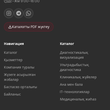
Дс–Жм 9:00–18:00
Каталогты PDF жүктеу
Навигация
Каталог
Каталог
Диагностикалық
визуализация
Қызметтер
Ультрадыбыстық
Компания туралы
диагностика
Жүзеге асырылған
Клиникалық жүйелер
жобалар
Ана мен бала
Баспасөз орталығы
IT-технологиялар
Байланыс
Медициналық жиһаз