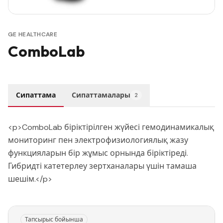
GE HEALTHCARE
ComboLab
Сипаттама
Сипаттамалары
2
<p>ComboLab біріктірілген жүйесі гемодинамикалық
мониторинг пен электрофизиологиялық жазу
функцияларын бір жұмыс орнында біріктіреді.
Гибридті катетерлеу зертханалары үшін тамаша
шешім.</p>
Тапсырыс бойынша