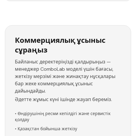
Коммерциялық ұсыныс
сұраңыз
Байланыс деректеріңізді қалдырыңыз —
менеджер ComboLab моделі үшін бағасы,
жеткізу мерзімі және жинақтау нұсқалары
бар жеке коммерциялық ұсыныс
дайындайды.
Әдетте жұмыс күні ішінде жауап береміз.
•
Өндірушінің ресми кепілдігі және сервистік
қолдау
•
Қазақстан бойынша жеткізу