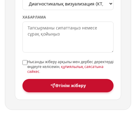
ХАБАРЛАМА
Нысанды жіберу арқылы мен дербес деректерді
өңдеуге келісемін,
құпиялылық саясатына
сәйкес
.
Өтінім жіберу