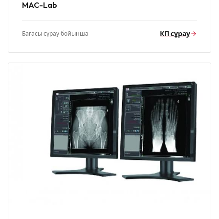
MAC-Lab
КП сұрау
Бағасы сұрау бойынша