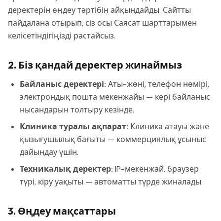
деректерін өңдеу тәртібін айқындайды. Сайтты
пайдалана отырып, сіз осы Саясат шарттарымен
келісетіндігіңізді растайсыз.
2. Біз қандай деректер жинаймыз
Байланыс деректері:
Аты-жөні, телефон нөмірі,
электрондық пошта мекенжайы — кері байланыс
нысандарын толтыру кезінде.
Клиника туралы ақпарат:
Клиника атауы және
қызығушылық бағыты — коммерциялық ұсыныс
дайындау үшін.
Техникалық деректер:
IP-мекенжай, браузер
түрі, кіру уақыты — автоматты түрде жиналады.
3. Өңдеу мақсаттары