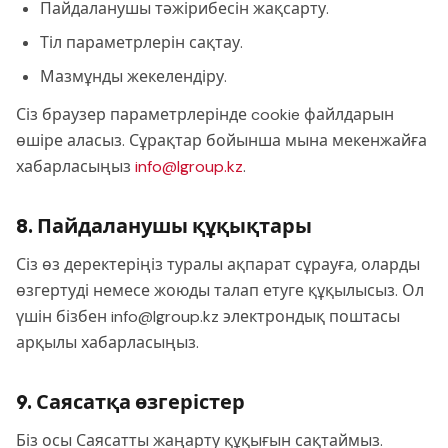
Пайдаланушы тәжірибесін жақсарту.
Тіл параметрлерін сақтау.
Мазмұнды жекелендіру.
Сіз браузер параметрлерінде cookie файлдарын
өшіре аласыз. Сұрақтар бойынша мына мекенжайға
хабарласыңыз
info@lgroup.kz
.
8. Пайдаланушы құқықтары
Сіз өз деректеріңіз туралы ақпарат сұрауға, оларды
өзгертуді немесе жоюды талап етуге құқылысыз. Ол
үшін бізбен info@lgroup.kz электрондық поштасы
арқылы хабарласыңыз.
9. Саясатқа өзгерістер
Біз осы Саясатты жаңарту құқығын сақтаймыз.