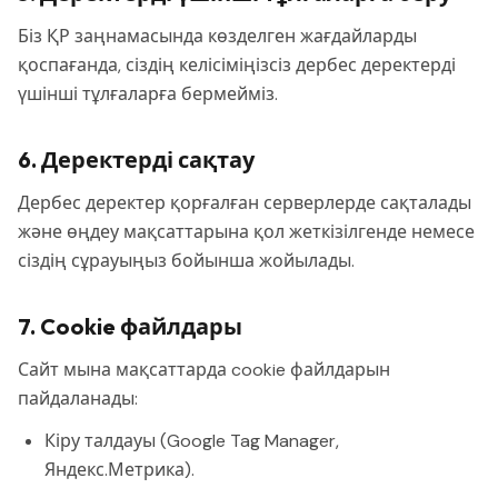
Біз ҚР заңнамасында көзделген жағдайларды
қоспағанда, сіздің келісіміңізсіз дербес деректерді
үшінші тұлғаларға бермейміз.
6. Деректерді сақтау
Дербес деректер қорғалған серверлерде сақталады
және өңдеу мақсаттарына қол жеткізілгенде немесе
сіздің сұрауыңыз бойынша жойылады.
7. Cookie файлдары
Сайт мына мақсаттарда cookie файлдарын
пайдаланады:
Кіру талдауы (Google Tag Manager,
Яндекс.Метрика).