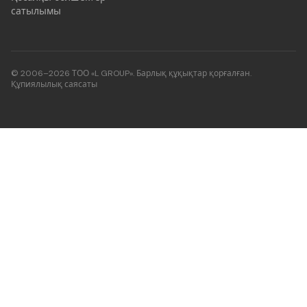
сатылымы
© 2006–2026 ТОО «L GROUP». Барлық құқықтар қорғалған.
Құпиялылық саясаты