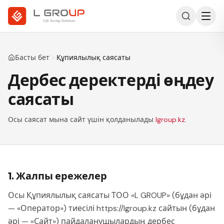
Басты бет
Құпиялылық саясаты
Дербес деректерді өңдеу
саясаты
Осы саясат мына сайт үшін қолданылады
lgroup.kz
.
1. Жалпы ережелер
Осы Құпиялылық саясаты ТОО «L GROUP» (бұдан әрі
— «Оператор») тиесілі https://lgroup.kz сайтын (бұдан
әрі — «Сайт») пайдаланушылардың дербес