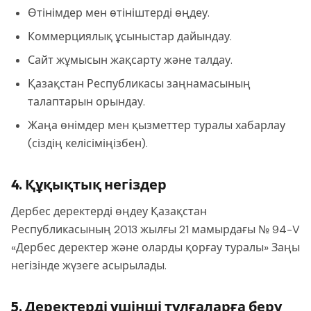
Өтінімдер мен өтініштерді өңдеу.
Коммерциялық ұсыныстар дайындау.
Сайт жұмысын жақсарту және талдау.
Қазақстан Республикасы заңнамасының
талаптарын орындау.
Жаңа өнімдер мен қызметтер туралы хабарлау
(сіздің келісіміңізбен).
4. Құқықтық негіздер
Дербес деректерді өңдеу Қазақстан
Республикасының 2013 жылғы 21 мамырдағы № 94-V
«Дербес деректер және оларды қорғау туралы» Заңы
негізінде жүзеге асырылады.
5. Деректерді үшінші тұлғаларға беру