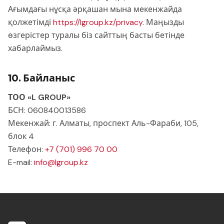
Ағымдағы нұсқа әрқашан мына мекенжайда
қолжетімді
https://lgroup.kz
/privacy
.
Маңызды
өзгерістер туралы біз сайттың басты бетінде
хабарлаймыз.
10. Байланыс
ТОО «L GROUP»
БСН
:
060840013586
Мекенжай
:
г. Алматы, проспект Аль-Фараби, 105,
блок 4
Телефон
:
+7 (701) 996 70 00
E-mail:
info@lgroup.kz