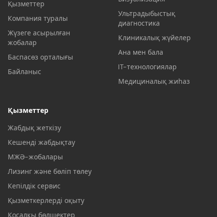
Қызметтер
Ультрадыбыстық
Компания туралы
диагностика
Жүзеге асырылған
Клиникалық жүйелер
жобалар
Ана мен бала
Баспасөз орталығы
IT-технологиялар
Байланыс
Медициналық жиһаз
Қызметтер
Жабдық жеткізу
Кешенді жабдықтау
МЖӘ-жобалары
Лизинг және бөліп төлеу
Кепілдік сервис
Қызметкерлерді оқыту
Қосалқы бөлшектер