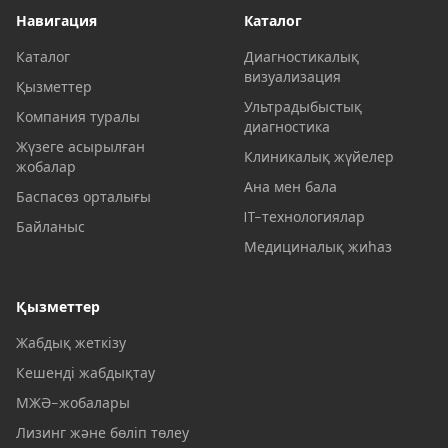
Навигация
Каталог
Каталог
Диагностикалық
визуализация
Қызметтер
Ультрадыбыстық
Компания туралы
диагностика
Жүзеге асырылған
Клиникалық жүйелер
жобалар
Ана мен бала
Баспасөз орталығы
IT-технологиялар
Байланыс
Медициналық жиһаз
Қызметтер
Жабдық жеткізу
Кешенді жабдықтау
МЖӘ-жобалары
Лизинг және бөліп төлеу