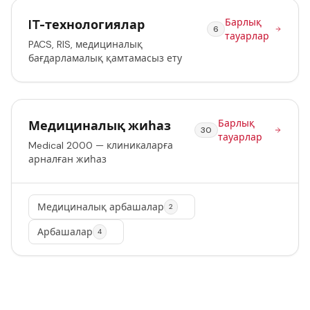
Барлық
IT-технологиялар
6
тауарлар
PACS, RIS, медициналық
бағдарламалық қамтамасыз ету
Барлық
Медициналық жиһаз
30
тауарлар
Medical 2000 — клиникаларға
арналған жиһаз
Медициналық арбашалар
2
Арбашалар
4