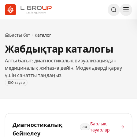
Басты бет
Каталог
Жабдықтар каталогы
Алты бағыт: диагностикалық визуализациядан
медициналық жиһазға дейін. Модельдерді қарау
үшін санатты таңдаңыз.
130 тауар
Барлық
Диагностикалық
34
тауарлар
бейнелеу