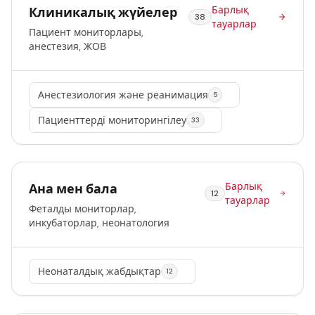
Барлық
Клиникалық жүйелер
38
тауарлар
Пациент мониторлары,
анестезия, ЖОВ
Анестезиология және реанимация
5
Пациенттерді мониторингілеу
33
Барлық
Ана мен бала
12
тауарлар
Феталды мониторлар,
инкубаторлар, неонатология
Неонаталдық жабдықтар
12