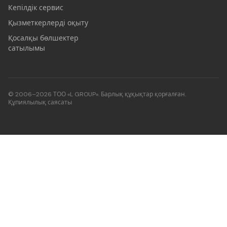
Кепілдік сервис
Қызметкерлерді оқыту
Қосалқы бөлшектер
сатылымы
© 2006–2026 ТОО «L GROUP». Барлық құқықтар қорғалған.
Құпиялылық саясаты