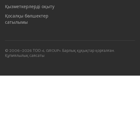
Қызметкерлерді оқыту
Қосалқы бөлшектер
сатылымы
© 2006–2026 ТОО «L GROUP». Барлық құқықтар қорғалған.
Құпиялылық саясаты