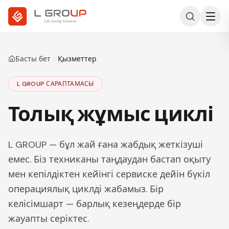
Басты бет
Қызметтер
L GROUP САРАПТАМАСЫ
Толық жұмыс циклі
L GROUP — бұл жай ғана жабдық жеткізуші
емес. Біз техниканы таңдаудан бастап оқыту
мен кепілдіктен кейінгі сервиске дейін бүкіл
операциялық циклді жабамыз. Бір
келісімшарт — барлық кезеңдерде бір
жауапты серіктес.