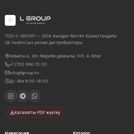
ТОО «L GROUP» — 2014 жылдан бастап Қазақстандағы
GE HealthCare ресми дистрибьюторы.
Алматы қ., Әл-Фараби даңғылы, 105, 4-блок
+7 (701) 996 70 00
info@lgroup.kz
Дс–Жм 9:00–18:00
Каталогты PDF жүктеу
Навигация
Каталог