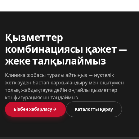
Қызметтер
комбинациясы қажет —
жеке талқылаймыз
Клиника жобасы туралы айтыңыз — нүктелік
жеткізуден бастап қаржыландыру мен оқытумен
толық жабдықтауға дейін оңтайлы қызметтер
конфигурациясын таңдаймыз.
Бізбен хабарласу
Каталогты қарау