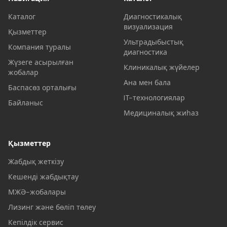
Каталог
Диагностикалық
визуализация
Қызметтер
Ультрадыбыстық
Компания туралы
диагностика
Жүзеге асырылған
Клиникалық жүйелер
жобалар
Ана мен бала
Баспасөз орталығы
IT-технологиялар
Байланыс
Медициналық жиһаз
Қызметтер
Жабдық жеткізу
Кешенді жабдықтау
МЖӘ-жобалары
Лизинг және бөліп төлеу
Кепілдік сервис