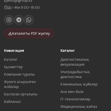
info@lgroup.kz
Дс–Жм 9:00–18:00
Каталогты PDF жүктеу
Навигация
Каталог
Каталог
Диагностикалық
визуализация
Қызметтер
Ультрадыбыстық
Компания туралы
диагностика
Жүзеге асырылған
Клиникалық жүйелер
жобалар
Ана мен бала
Баспасөз орталығы
IT-технологиялар
Байланыс
Медициналық жиһаз