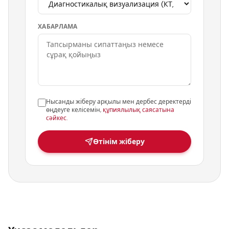
ХАБАРЛАМА
Нысанды жіберу арқылы мен дербес деректерді
өңдеуге келісемін,
құпиялылық саясатына
сәйкес
.
Өтінім жіберу