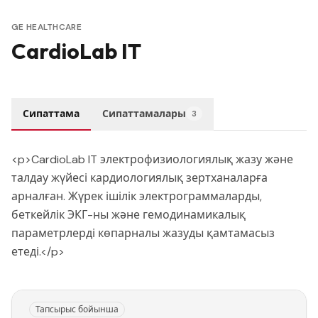
GE HEALTHCARE
CardioLab IT
Сипаттама
Сипаттамалары
3
<p>CardioLab IT электрофизиологиялық жазу және
талдау жүйесі кардиологиялық зертханаларға
арналған. Жүрек ішілік электрограммаларды,
беткейлік ЭКГ-ны және гемодинамикалық
параметрлерді көпарналы жазуды қамтамасыз
етеді.</p>
Тапсырыс бойынша