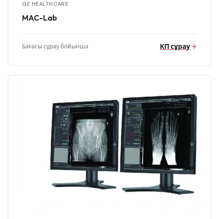
GE HEALTHCARE
MAC-Lab
КП сұрау
Бағасы сұрау бойынша