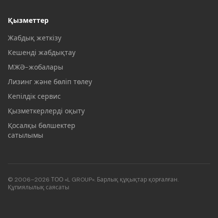
Қызметтер
Жабдық жеткізу
Кешенді жабдықтау
МЖӘ-жобалары
Лизинг және бөліп төлеу
Кепілдік сервис
Қызметкерлерді оқыту
Қосалқы бөлшектер
сатылымы
© 2006–2026 ТОО «L GROUP». Барлық құқықтар қорғалған.
Құпиялылық саясаты