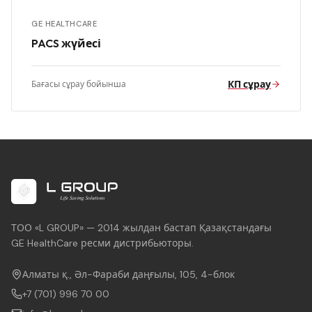
GE HEALTHCARE
PACS жүйесі
КП сұрау
Бағасы сұрау бойынша
ТОО «L GROUP» — 2014 жылдан бастап Қазақстандағы
GE HealthCare ресми дистрибьюторы.
Алматы қ., Әл-Фараби даңғылы, 105, 4-блок
+7 (701) 996 70 00