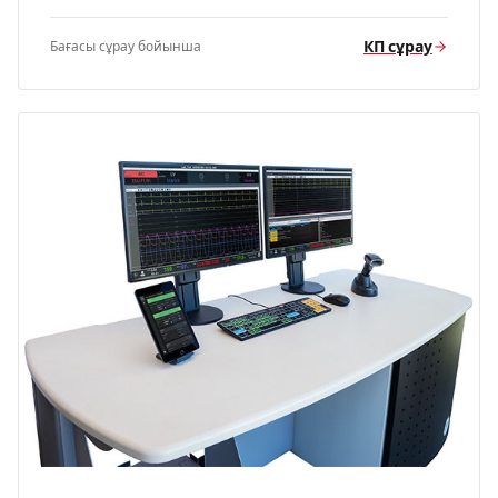
КП сұрау
Бағасы сұрау бойынша