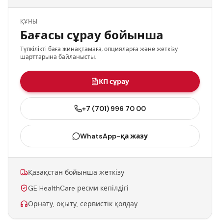
ҚҰНЫ
Бағасы сұрау бойынша
Түпкілікті баға жинақтамаға, опцияларға және жеткізу
шарттарына байланысты.
КП сұрау
+7 (701) 996 70 00
WhatsApp-қа жазу
Қазақстан бойынша жеткізу
GE HealthCare ресми кепілдігі
Орнату, оқыту, сервистік қолдау