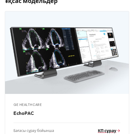
Ұқсас модельдер
GE HEALTHCARE
EchoPAC
КП сұрау
Бағасы сұрау бойынша