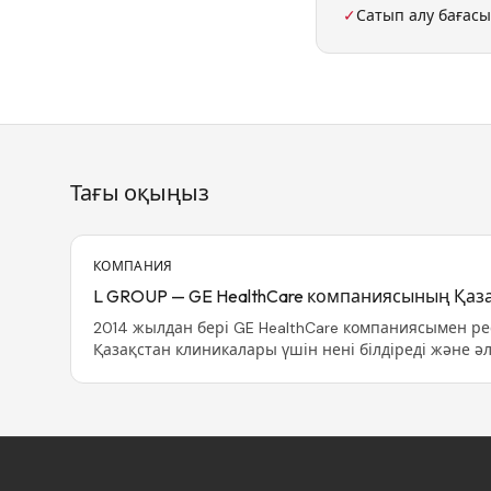
✓
Сатып алу бағасы
Тағы оқыңыз
КОМПАНИЯ
L GROUP — GE HealthCare компаниясының Қаза
2014 жылдан бері GE HealthCare компаниясымен рес
Қазақстан клиникалары үшін нені білдіреді және әле
желілерінің бірі қандай міндеттерді шешеді.