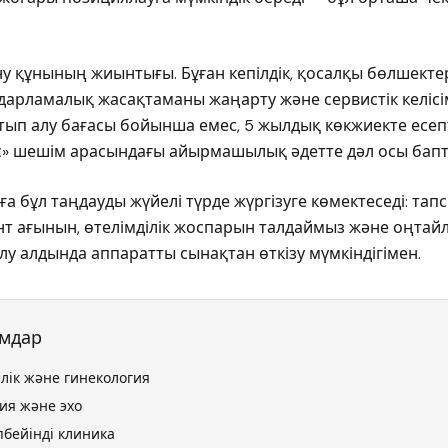
ну құнының жиынтығы. Бұған кепілдік, қосалқы бөлшектерд
дарламалық жасақтаманы жаңарту және сервистік келісім
тып алу бағасы бойынша емес, 5 жылдық көкжиекте есеп
с» шешім арасындағы айырмашылық әдетте дәл осы бапта
а бұл таңдауды жүйелі түрде жүргізуге көмектеседі: та
иент ағынын, өтелімділік жоспарын талдаймыз және оңта
алу алдында аппаратты сынақтан өткізу мүмкіндігімен.
ымдар
лік және гинекология
гия және эхо
пбейінді клиника