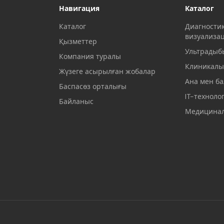
Навигация
Каталог
Каталог
Диагности
визуализа
Қызметтер
Ультрадыб
Компания туралы
Клиникалы
Жүзеге асырылған жобалар
Ана мен ба
Баспасөз орталығы
IT-техноло
Байланыс
Медицинал