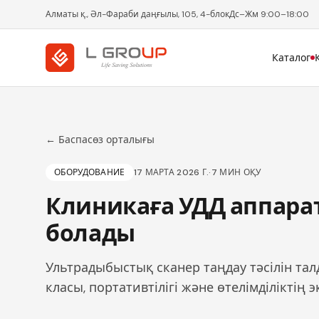
Алматы қ., Әл-Фараби даңғылы, 105, 4-блок
Дс–Жм 9:00–18:00
Каталог
← Баспасөз орталығы
ОБОРУДОВАНИЕ
17 МАРТА 2026 Г.
·
7
МИН ОҚУ
Клиникаға УДД аппара
болады
Ультрадыбыстық сканер таңдау тәсілін та
класы, портативтілігі және өтелімділіктің