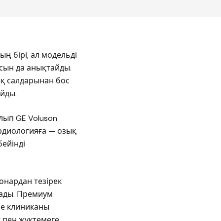
 бірі, ал модельді
сын да анықтайды.
ық салдарынан бос
йды.
лып GE Voluson
ардиологияға — озық
бейінді
ионардан тезірек
лады. Премиум
не клиниканы
к пен жүктемеге