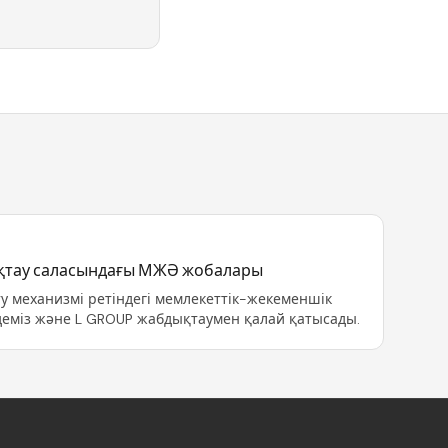
ақтау саласындағы МЖӘ жобалары
у механизмі ретіндегі мемлекеттік-жекеменшік
еңдеміз және L GROUP жабдықтаумен қалай қатысады.