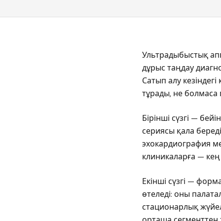
Ультрадыбыстық апп
дұрыс таңдау диагн
Сатып алу кезіндегі
тұрады, не болмаса
Бірінші сүзгі — бей
сериясы қала беред
эхокардиография ме
клиникаларға — кең
Екінші сүзгі — форм
өтеледі: оны палат
стационарлық жүйел
орташа сегменттен 