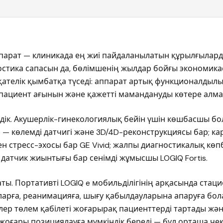
арат — клиникада ең жиі пайдаланылатын құрылғылардың
остика сапасын да, бөлімшенің жылдар бойғы экономика
 қателік қымбатқа түседі: аппарат артық функционалдыл
 пациент ағынын және қажетті мамандануды көтере алма
індік. Акушерлік-гинекологиялық бейін үшін көшбасшы бо
і — көлемді датчигі және 3D/4D-реконструкциясы бар; к
н стресс-эхосы бар GE Vivid; жалпы диагностикалық көп
 датчик жиынтығы бар сенімді жұмысшы LOGIQ Fortis.
аты. Портативті LOGIQ e мобильділігінің арқасында стац
аларға, реанимацияға, шығу қабылдауларына апаруға бо
ер төлем қабілеті жоғарырақ пациенттерді тартады жә
жоғары позициялауға мүмкіндік береді — бұл орташа че