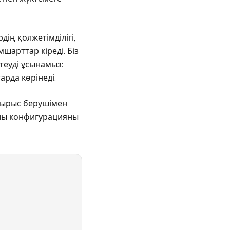
ің қолжетімділігі,
шарттар кіреді. Біз
теуді ұсынамыз:
рда көрінеді.
псырыс берушімен
йлы конфигурацияны