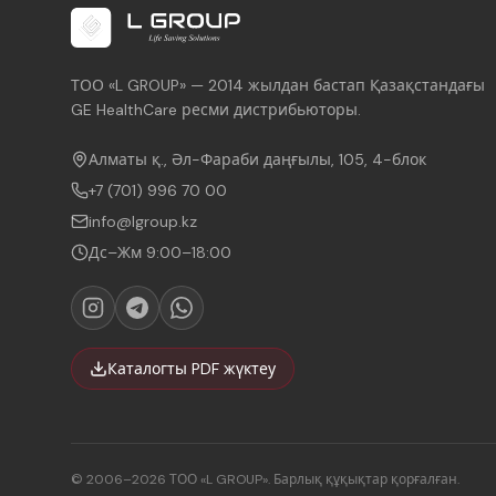
ТОО «L GROUP» — 2014 жылдан бастап Қазақстандағы
GE HealthCare ресми дистрибьюторы.
Алматы қ., Әл-Фараби даңғылы, 105, 4-блок
+7 (701) 996 70 00
info@lgroup.kz
Дс–Жм 9:00–18:00
Каталогты PDF жүктеу
© 2006–2026 ТОО «L GROUP». Барлық құқықтар қорғалған.