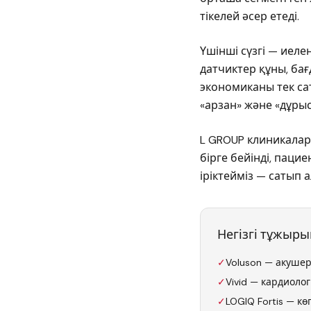
тікелей әсер етеді.
Үшінші сүзгі — иеле
датчиктер құны, бағ
экономиканы тек са
«арзан» және «дұры
L GROUP клиникаларғ
бірге бейінді, пац
іріктейміз — сатып 
Негізгі тұжыр
✓
Voluson — акушер
✓
Vivid — кардиоло
✓
LOGIQ Fortis — кө