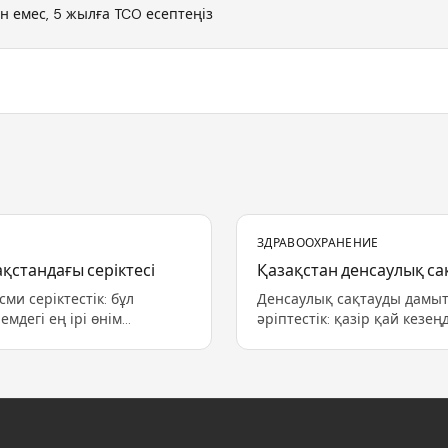
н емес, 5 жылға TCO есептеңіз
ЗДРАВООХРАНЕНИЕ
қстандағы серіктесі
Қазақстан денсаулық с
ми серіктестік: бұл
Денсаулық сақтауды дамыт
мдегі ең ірі өнім
әріптестік: қазір қай кез