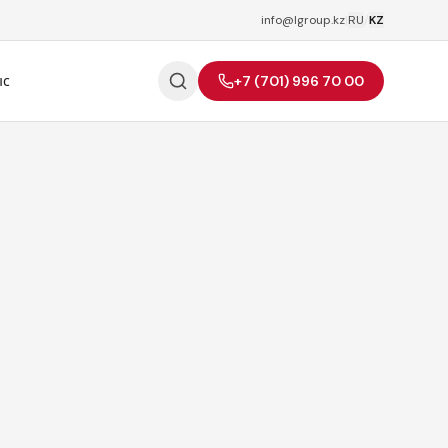
info@lgroup.kz
|
RU
/
KZ
ыс
+7 (701) 996 70 00