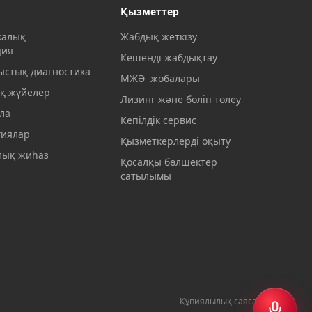
Қызметтер
калық
Жабдық жеткізу
ция
Кешенді жабдықтау
ыстық диагностика
МЖӘ-жобалары
қ жүйелер
Лизинг және бөліп төлеу
ла
Кепілдік сервис
гиялар
Қызметкерлерді оқыту
ық жиһаз
Қосалқы бөлшектер
сатылымы
Құпиялылық саясаты