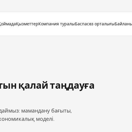
Қоймада
Қызметтер
Компания туралы
Баспасөз орталығы
Байлан
тын қалай таңдауға
лдаймыз: мамандану бағыты,
 экономикалық моделі.