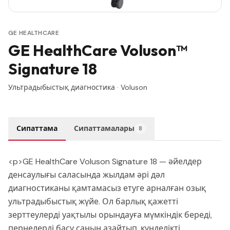
GE HEALTHCARE
GE HealthCare Voluson™
Signature 18
Ультрадыбыстық диагностика
·
Voluson
Сипаттама
Сипаттамалары
8
<p>GE HealthCare Voluson Signature 18 — әйелдер
денсаулығы саласында жылдам әрі дәл
диагностиканы қамтамасыз етуге арналған озық
ультрадыбыстық жүйе. Ол барлық қажетті
зерттеулерді уақтылы орындауға мүмкіндік береді,
пернелерді басу санын азайтып, күнделікті