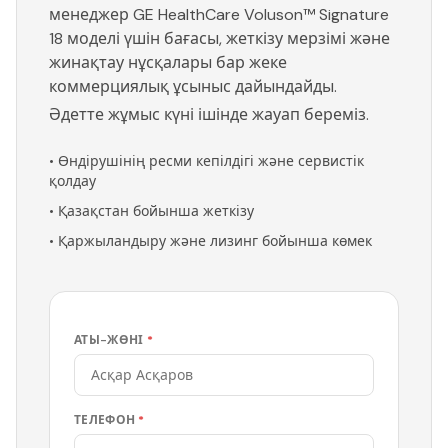
менеджер GE HealthCare Voluson™ Signature
18 моделі үшін бағасы, жеткізу мерзімі және
жинақтау нұсқалары бар жеке
коммерциялық ұсыныс дайындайды.
Әдетте жұмыс күні ішінде жауап береміз.
•
Өндірушінің ресми кепілдігі және сервистік
қолдау
•
Қазақстан бойынша жеткізу
•
Қаржыландыру және лизинг бойынша көмек
АТЫ-ЖӨНІ
*
ТЕЛЕФОН
*