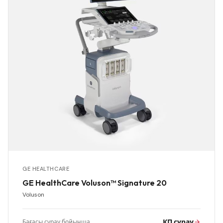
GE HEALTHCARE
GE HealthCare Voluson™ Signature 20
Voluson
КП сұрау
Бағасы сұрау бойынша