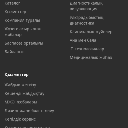
Каталог
Диагностикалық
визуализация
Қызметтер
Ультрадыбыстық
Компания туралы
диагностика
Жүзеге асырылған
Клиникалық жүйелер
жобалар
Ана мен бала
Баспасөз орталығы
IT-технологиялар
Байланыс
Медициналық жиһаз
Қызметтер
Жабдық жеткізу
Кешенді жабдықтау
МЖӘ-жобалары
Лизинг және бөліп төлеу
Кепілдік сервис
Қызметкерлерді оқыту