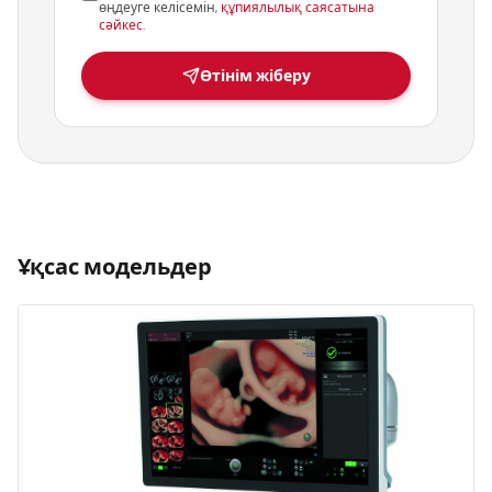
өңдеуге келісемін,
құпиялылық саясатына
сәйкес
.
Өтінім жіберу
Ұқсас модельдер