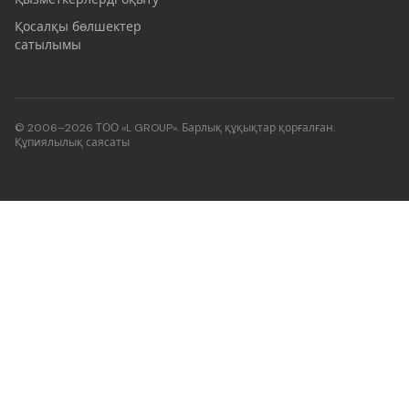
Қосалқы бөлшектер
сатылымы
© 2006–2026 ТОО «L GROUP». Барлық құқықтар қорғалған.
Құпиялылық саясаты