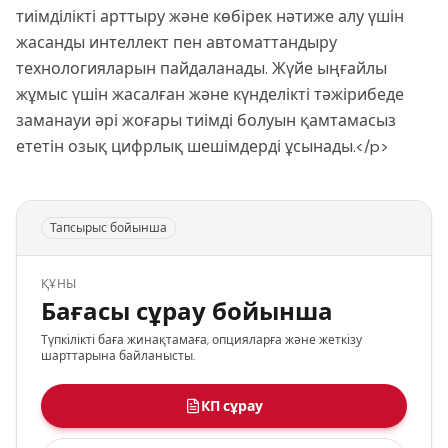
тиімділікті арттыру және көбірек нәтиже алу үшін
жасанды интеллект пен автоматтандыру
технологияларын пайдаланады. Жүйе ыңғайлы
жұмыс үшін жасалған және күнделікті тәжірибеде
заманауи әрі жоғары тиімді болуын қамтамасыз
ететін озық цифрлық шешімдерді ұсынады.</p>
Тапсырыс бойынша
ҚҰНЫ
Бағасы сұрау бойынша
Түпкілікті баға жинақтамаға, опцияларға және жеткізу
шарттарына байланысты.
КП сұрау