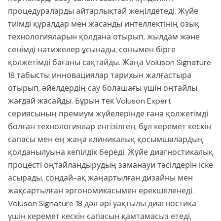
процедураларды айтарлықтай жеңілдетеді. Жүйе
тиімді құралдар мен жасанды интеллектінің озық
технологияларын қолдана отырып, жылдам және
сенімді нәтижелер ұсынады, сонымен бірге
қолжетімді бағаны сақтайды. Жаңа Voluson Signature
18 табысты инновациялар тарихын жалғастыра
отырып, әйелдердің сау болашағы үшін оңтайлы
жағдай жасайды. Бұрын тек Voluson Expert
сериясының премиум жүйелерінде ғана қолжетімді
болған технологиялар енгізілген, бұл керемет кескін
сапасы мен ең жаңа клиникалық қосымшалардың
қолданылуына кепілдік береді. Жүйе диагностикалық
процесті оңтайландырудың заманауи тәсілдерін іске
асырады, сондай-ақ жаңартылған дизайны мен
жақсартылған эргономикасымен ерекшеленеді.
Voluson Signature 18 дәл әрі уақтылы диагностика
үшін керемет кескін сапасын қамтамасыз етеді,