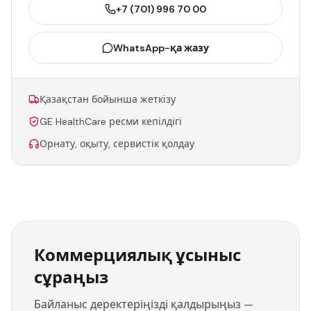
+7 (701) 996 70 00
WhatsApp-қа жазу
Қазақстан бойынша жеткізу
GE HealthCare ресми кепілдігі
Орнату, оқыту, сервистік қолдау
Коммерциялық ұсыныс
сұраңыз
Байланыс деректеріңізді қалдырыңыз —