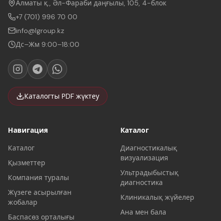
Алматы қ., Әл-Фараби даңғылы, 105, 4-блок
+7 (701) 996 70 00
info@lgroup.kz
Дс–Жм 9:00–18:00
Каталогты PDF жүктеу
Навигация
Каталог
Каталог
Диагностикалық
визуализация
Қызметтер
Ультрадыбыстық
Компания туралы
диагностика
Жүзеге асырылған
Клиникалық жүйелер
жобалар
Ана мен бала
Баспасөз орталығы