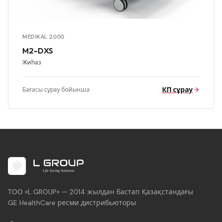
MEDIKAL 2000
M2-DXS
Жиһаз
КП сұрау
Бағасы сұрау бойынша
ТОО «L GROUP» — 2014 жылдан бастап Қазақстандағы
GE HealthCare ресми дистрибьюторы.