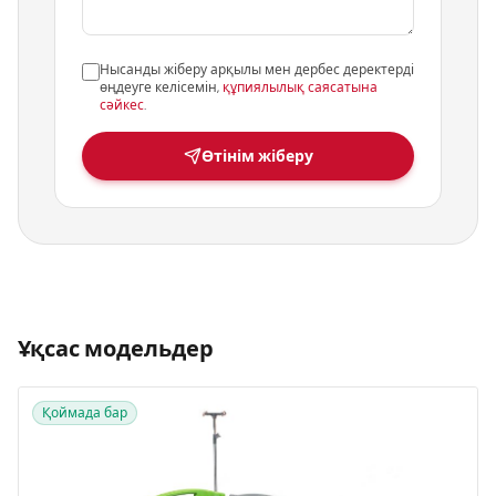
Нысанды жіберу арқылы мен дербес деректерді
өңдеуге келісемін,
құпиялылық саясатына
сәйкес
.
Өтінім жіберу
Ұқсас модельдер
Қоймада бар