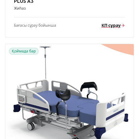
PLUS A3
Жиһаз
КП сұрау
Бағасы сұрау бойынша
Қоймада бар