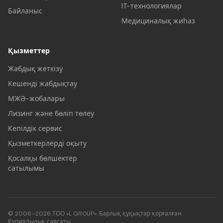
IT-технологиялар
Байланыс
Медициналық жиһаз
Қызметтер
Жабдық жеткізу
Кешенді жабдықтау
МЖӘ-жобалары
Лизинг және бөліп төлеу
Кепілдік сервис
Қызметкерлерді оқыту
Қосалқы бөлшектер
сатылымы
© 2006–2026 ТОО «L GROUP». Барлық құқықтар қорғалған.
Құпиялылық саясаты