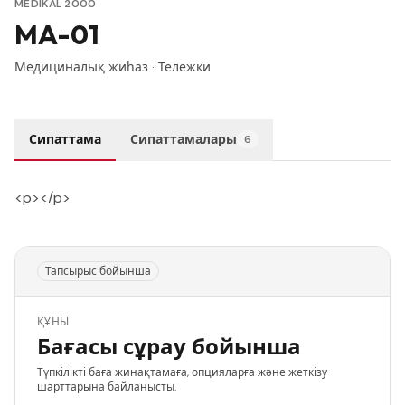
MEDIKAL 2000
MA-01
Медициналық жиһаз
·
Тележки
Сипаттама
Сипаттамалары
6
<p></p>
Тапсырыс бойынша
ҚҰНЫ
Бағасы сұрау бойынша
Түпкілікті баға жинақтамаға, опцияларға және жеткізу
шарттарына байланысты.