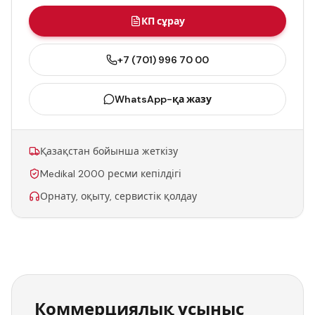
КП сұрау
+7 (701) 996 70 00
WhatsApp-қа жазу
Қазақстан бойынша жеткізу
Medikal 2000 ресми кепілдігі
Орнату, оқыту, сервистік қолдау
Коммерциялық ұсыныс