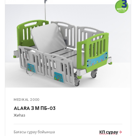
MEDIKAL 2000
ALARA З М ПБ-03
Жиһаз
КП сұрау
Бағасы сұрау бойынша