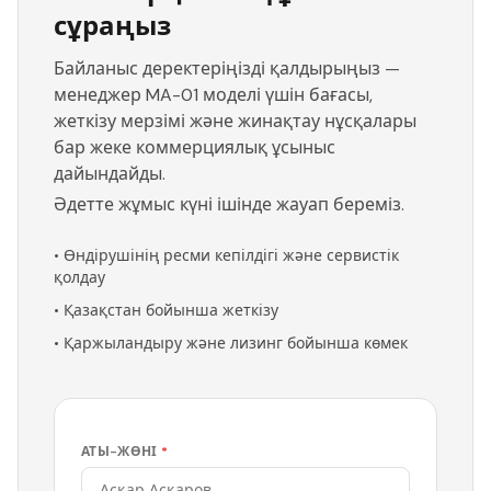
сұраңыз
Байланыс деректеріңізді қалдырыңыз —
менеджер MA-01 моделі үшін бағасы,
жеткізу мерзімі және жинақтау нұсқалары
бар жеке коммерциялық ұсыныс
дайындайды.
Әдетте жұмыс күні ішінде жауап береміз.
•
Өндірушінің ресми кепілдігі және сервистік
қолдау
•
Қазақстан бойынша жеткізу
•
Қаржыландыру және лизинг бойынша көмек
АТЫ-ЖӨНІ
*