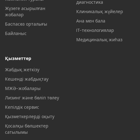
диагностика
Жүзеге асырылған
Клиникалық жүйелер
жобалар
Ана мен бала
Баспасөз орталығы
IT-технологиялар
Байланыс
Медициналық жиһаз
Қызметтер
Жабдық жеткізу
Кешенді жабдықтау
МЖӘ-жобалары
Лизинг және бөліп төлеу
Кепілдік сервис
Қызметкерлерді оқыту
Қосалқы бөлшектер
сатылымы