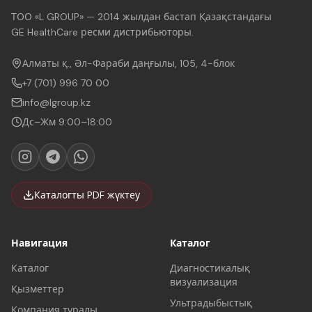
ТОО «L GROUP» — 2014 жылдан бастап Қазақстандағы
GE HealthCare ресми дистрибьюторы.
Алматы қ., Әл-Фараби даңғылы, 105, 4-блок
+7 (701) 996 70 00
info@lgroup.kz
Дс–Жм 9:00–18:00
Каталогты PDF жүктеу
Навигация
Каталог
Каталог
Диагностикалық
визуализация
Қызметтер
Ультрадыбыстық
Компания туралы