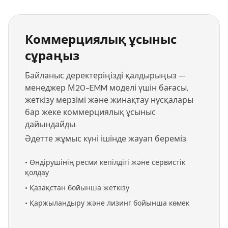
Коммерциялық ұсыныс
сұраңыз
Байланыс деректеріңізді қалдырыңыз —
менеджер М20-EMM моделі үшін бағасы,
жеткізу мерзімі және жинақтау нұсқалары
бар жеке коммерциялық ұсыныс
дайындайды.
Әдетте жұмыс күні ішінде жауап береміз.
•
Өндірушінің ресми кепілдігі және сервистік
қолдау
•
Қазақстан бойынша жеткізу
•
Қаржыландыру және лизинг бойынша көмек