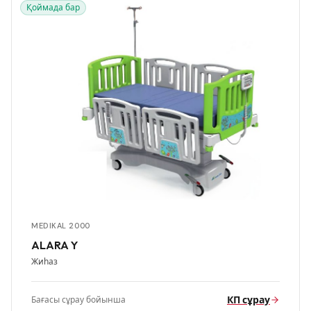
Қоймада бар
MEDIKAL 2000
ALARA Y
Жиһаз
КП сұрау
Бағасы сұрау бойынша