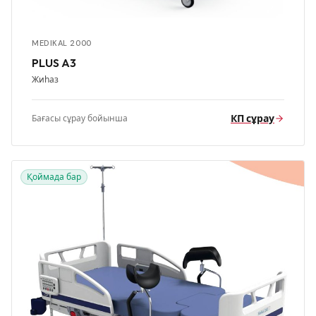
MEDIKAL 2000
PLUS A3
Жиһаз
КП сұрау
Бағасы сұрау бойынша
Қоймада бар