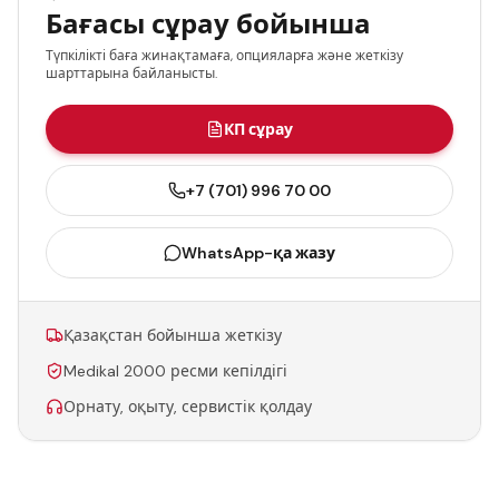
Бағасы сұрау бойынша
Түпкілікті баға жинақтамаға, опцияларға және жеткізу
шарттарына байланысты.
КП сұрау
+7 (701) 996 70 00
WhatsApp-қа жазу
Қазақстан бойынша жеткізу
Medikal 2000 ресми кепілдігі
Орнату, оқыту, сервистік қолдау