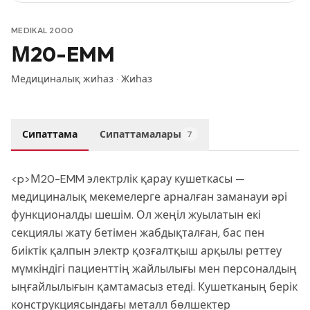
MEDIKAL 2000
М20-EMM
Медициналық жиһаз
·
Жиһаз
Сипаттама
Сипаттамалары
7
<p>М20-EMM электрлік қарау кушеткасы —
медициналық мекемелерге арналған заманауи әрі
функционалды шешім. Ол жеңіл жуылатын екі
секциялы жату бетімен жабдықталған, бас пен
биіктік қалпын электр қозғалтқыш арқылы реттеу
мүмкіндігі пациенттің жайлылығы мен персоналдың
ыңғайлылығын қамтамасыз етеді. Кушетканың берік
конструкциясындағы металл бөлшектер