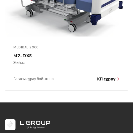
MEDIKAL 2000
M2-DXS
Жиһаз
КП сұрау
Бағасы сұрау бойынша