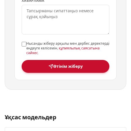
ХАБАРЛАМА
Нысанды жіберу арқылы мен дербес деректерді
өңдеуге келісемін,
құпиялылық саясатына
сәйкес
.
Өтінім жіберу
Ұқсас модельдер