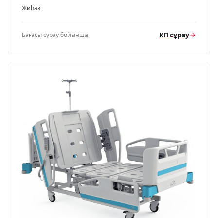
Жиһаз
КП сұрау
Бағасы сұрау бойынша