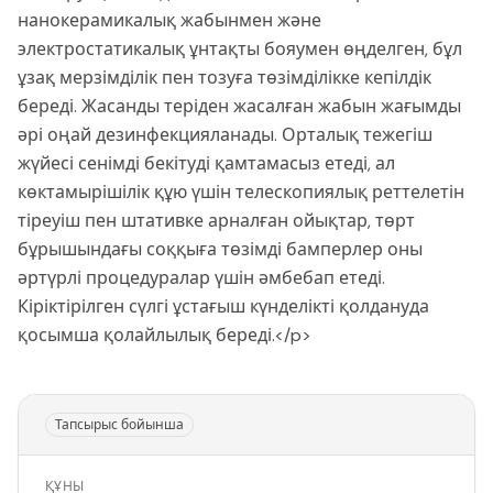
нанокерамикалық жабынмен және
электростатикалық ұнтақты бояумен өңделген, бұл
ұзақ мерзімділік пен тозуға төзімділікке кепілдік
береді. Жасанды теріден жасалған жабын жағымды
әрі оңай дезинфекцияланады. Орталық тежегіш
жүйесі сенімді бекітуді қамтамасыз етеді, ал
көктамырішілік құю үшін телескопиялық реттелетін
тіреуіш пен штативке арналған ойықтар, төрт
бұрышындағы соққыға төзімді бамперлер оны
әртүрлі процедуралар үшін әмбебап етеді.
Кіріктірілген сүлгі ұстағыш күнделікті қолдануда
қосымша қолайлылық береді.</p>
Тапсырыс бойынша
ҚҰНЫ