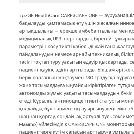
<p>GE HealthCare CARESCAPE ONE — ауруханаішілі
бақылауды қамтамасыз ету үшін жасалған иннов
артықшылығы — ерекше әмбебаптылығы мен қо
медициналық USB-порттардың бірегей тұжыры
параметрін қосу тиісті кабельді жай ғана жалғ
пайдаланудың немесе арнайы техникалық білікті
тәсілі тоқтап тұру уақытын едәуір қысқартады,
пациент қауіпсіздігін арттырады. Ықшам әрі жең
берік қорғаныш жақтаумен, 180 градусқа бұру
және тасымалдауға ыңғайлы кіріктірілген тұтқа
автономды жұмыс уақыты тасымалдаудың бүкіл 
етеді. Құрылғы антиноцицептивті статусты мони
қолдайды, бұл пациенттің ауырсыну деңгейін объ
шаңнан қорғау, сондай-ақ әртүрлі пульсоксиметр
Masimo) үйлесімділік CARESCAPE ONE мониторы
пациенттерге күтім сапасын арттыруға ұмтылат