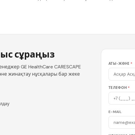
ыс сұраңыз
АТЫ-ЖӨНІ
*
енеджер GE HealthCare CARESCAPE
және жинақтау нұсқалары бар жеке
ТЕЛЕФОН
*
олдау
E-MAIL