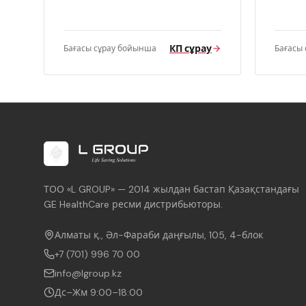
КП сұрау
Бағасы сұрау бойынша
Бағасы
ТОО «L GROUP» — 2014 жылдан бастап Қазақстандағы
GE HealthCare ресми дистрибьюторы.
Алматы қ., Әл-Фараби даңғылы, 105, 4-блок
+7 (701) 996 70 00
info@lgroup.kz
Дс–Жм 9:00–18:00