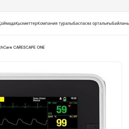
Қоймада
Қызметтер
Компания туралы
Баспасөз орталығы
Байлан
thCare CARESCAPE ONE