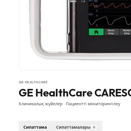
GE HEALTHCARE
GE HealthCare CARE
Клиникалық жүйелер
·
Пациентті мониторингілеу
Сипаттама
Сипаттамалары
6