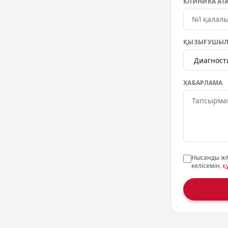
КЛИНИКА АТ
ҚЫЗЫҒУШЫЛ
ХАБАРЛАМА
Нысанды жі
келісемін,
қ