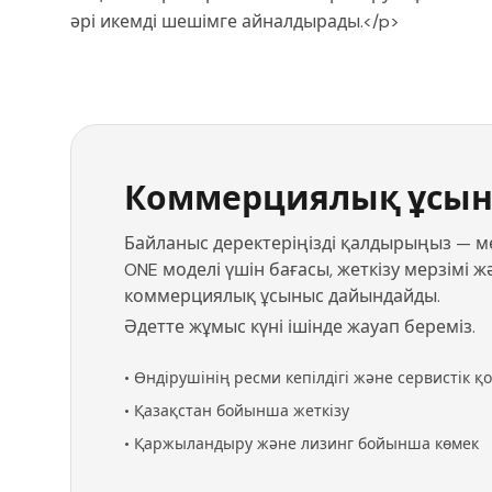
әрі икемді шешімге айналдырады.</p>
Коммерциялық ұсын
Байланыс деректеріңізді қалдырыңыз — м
ONE моделі үшін бағасы, жеткізу мерзімі 
коммерциялық ұсыныс дайындайды.
Әдетте жұмыс күні ішінде жауап береміз.
•
Өндірушінің ресми кепілдігі және сервистік қ
•
Қазақстан бойынша жеткізу
•
Қаржыландыру және лизинг бойынша көмек