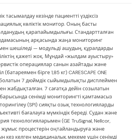
к тасымалдау кезінде пациентті үздіксіз
ациялық көліктік монитор. Оның басты
лданудың қарапайымдылығы. Стандартталған
мдамасының арқасында жаңа мониторинг
аумен шешіледі — модульді ашудың, құралдарды
ліктің қажеті жоқ. Мұндай «жылдам ауыстыру»
 сервистік операциялар санын азайтады және
іл (батареямен бірге 1,85 кг) CARESCAPE ONE
ға болатын 7 дюймдік сыйымдылықты дисплеймен
мен жабдықталған. 7 сағатқа дейін созылатын
барысында сенімді мониторингті қамтамасыз
торингілеу (SPI) сияқты озық технологияларды
ективті бағалауға мүмкіндік береді. Судан және
ия технологияларымен (GE TruSignal, Nellcor,
н жұмыс процестерін оңтайландыруға және
ын кез келген медициналық мекеме үшін сенімді