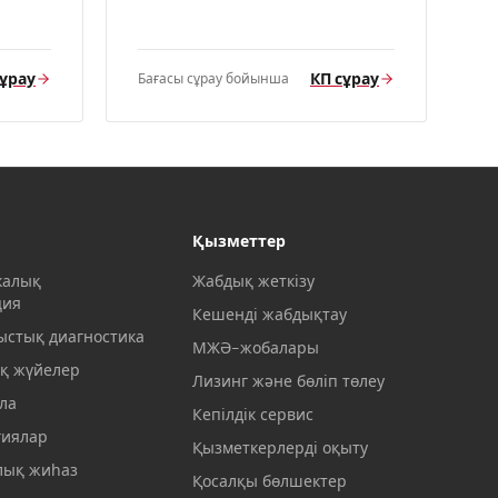
сұрау
КП сұрау
Бағасы сұрау бойынша
Қызметтер
калық
Жабдық жеткізу
ция
Кешенді жабдықтау
ыстық диагностика
МЖӘ-жобалары
қ жүйелер
Лизинг және бөліп төлеу
ла
Кепілдік сервис
гиялар
Қызметкерлерді оқыту
ық жиһаз
Қосалқы бөлшектер