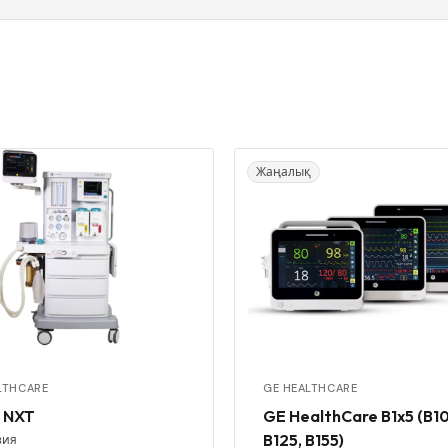
Жаңалық
LTHCARE
GE HEALTHCARE
 NXT
GE HealthCare B1x5 (B10
B125, B155)
зия