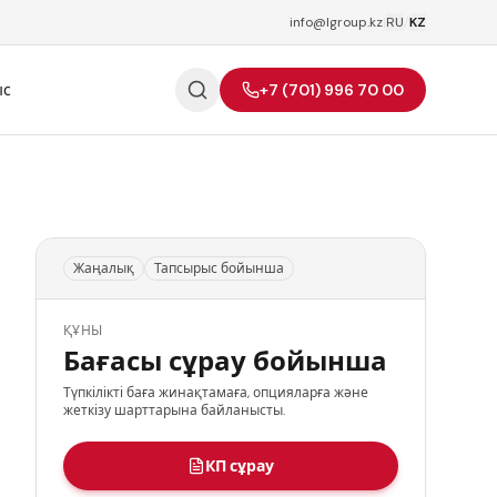
info@lgroup.kz
|
RU
/
KZ
ыс
+7 (701) 996 70 00
Жаңалық
Тапсырыс бойынша
ҚҰНЫ
Бағасы сұрау бойынша
Түпкілікті баға жинақтамаға, опцияларға және
жеткізу шарттарына байланысты.
КП сұрау