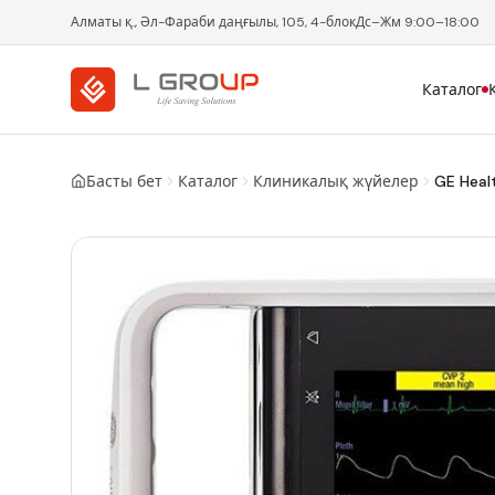
Алматы қ., Әл-Фараби даңғылы, 105, 4-блок
Дс–Жм 9:00–18:00
Каталог
Басты бет
Каталог
Клиникалық жүйелер
GE Heal