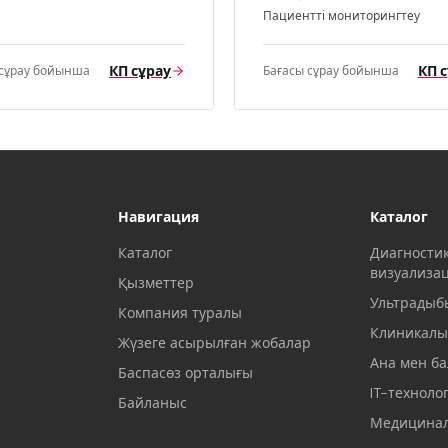
Пациентті мониторингтеу
КП сұрау
КП 
 сұрау бойынша
Бағасы сұрау бойынша
Навигация
Каталог
Каталог
Диагности
визуализа
Қызметтер
Ультрадыб
Компания туралы
Клиникалы
Жүзеге асырылған жобалар
Ана мен ба
Баспасөз орталығы
IT-техноло
Байланыс
Медицинал