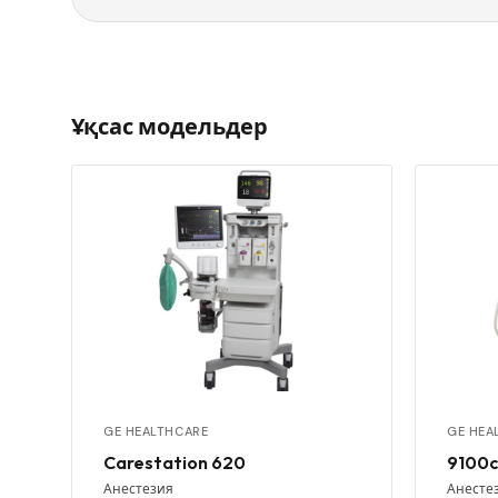
Ұқсас модельдер
GE HEALTHCARE
GE HEA
Carestation 620
9100c
Анестезия
Анесте