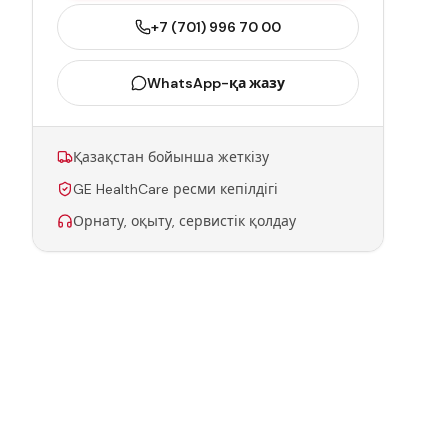
+7 (701) 996 70 00
WhatsApp-қа жазу
Қазақстан бойынша жеткізу
GE HealthCare ресми кепілдігі
Орнату, оқыту, сервистік қолдау