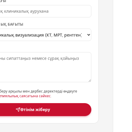
АУЫ
ЫҚ БАҒЫТЫ
беру арқылы мен дербес деректерді өңдеуге
ұпиялылық саясатына сәйкес
.
Өтінім жіберу