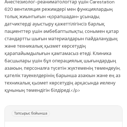
Анестезиолог-реаниматологтар үшін Carestation
620 вентиляция режимдері мен функциялардың
толық жиынтығын «қорапшадан» ұсынады,
датчиктерді ауыстыру қажеттілігінсіз барлық
пациенттер үшін әмбебаптылықты, сонымен қатар
стандартты шығын материалдарын пайдаланудың
және техникалық қызмет көрсетудің
қарапайымдылығын қамтамасыз етеді. Клиника
басшылары үшін бұл операциялық шығындардың
азаюын, персоналға түсетін жүктеменің төмендеуін,
қателік тәуекелдерінің барынша азаюын және ең аз
техникалық қызмет көрсетудің арқасында иелену
құнының төмендігін білдіреді.</p>
Тапсырыс бойынша