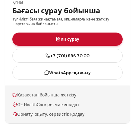
ҚҰНЫ
Бағасы сұрау бойынша
Түпкілікті баға жинақтамаға, опцияларға және жеткізу
шарттарына байланысты.
КП сұрау
+7 (701) 996 70 00
WhatsApp-қа жазу
Қазақстан бойынша жеткізу
GE HealthCare ресми кепілдігі
Орнату, оқыту, сервистік қолдау