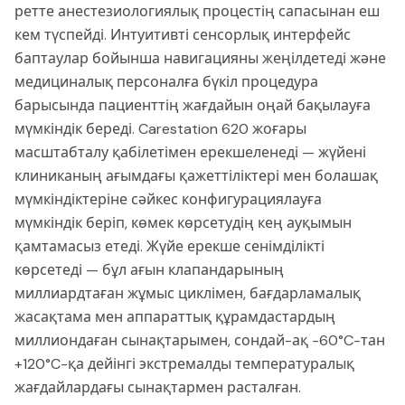
ретте анестезиологиялық процестің сапасынан еш
кем түспейді. Интуитивті сенсорлық интерфейс
баптаулар бойынша навигацияны жеңілдетеді және
медициналық персоналға бүкіл процедура
барысында пациенттің жағдайын оңай бақылауға
мүмкіндік береді. Carestation 620 жоғары
масштабталу қабілетімен ерекшеленеді — жүйені
клиниканың ағымдағы қажеттіліктері мен болашақ
мүмкіндіктеріне сәйкес конфигурациялауға
мүмкіндік беріп, көмек көрсетудің кең ауқымын
қамтамасыз етеді. Жүйе ерекше сенімділікті
көрсетеді — бұл ағын клапандарының
миллиардтаған жұмыс циклімен, бағдарламалық
жасақтама мен аппараттық құрамдастардың
миллиондаған сынақтарымен, сондай-ақ -60°C-тан
+120°C-қа дейінгі экстремалды температуралық
жағдайлардағы сынақтармен расталған.