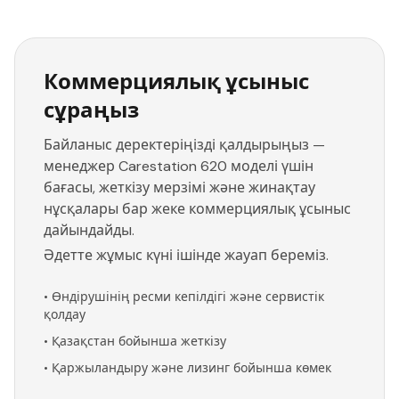
Коммерциялық ұсыныс
сұраңыз
Байланыс деректеріңізді қалдырыңыз —
менеджер Carestation 620 моделі үшін
бағасы, жеткізу мерзімі және жинақтау
нұсқалары бар жеке коммерциялық ұсыныс
дайындайды.
Әдетте жұмыс күні ішінде жауап береміз.
•
Өндірушінің ресми кепілдігі және сервистік
қолдау
•
Қазақстан бойынша жеткізу
•
Қаржыландыру және лизинг бойынша көмек