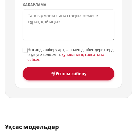
ХАБАРЛАМА
Нысанды жіберу арқылы мен дербес деректерді
өңдеуге келісемін,
құпиялылық саясатына
сәйкес
.
Өтінім жіберу
Ұқсас модельдер