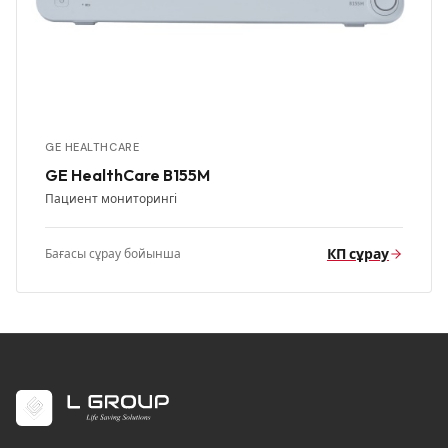
GE HEALTHCARE
GE HealthCare B155M
Пациент мониторингі
КП сұрау
Бағасы сұрау бойынша