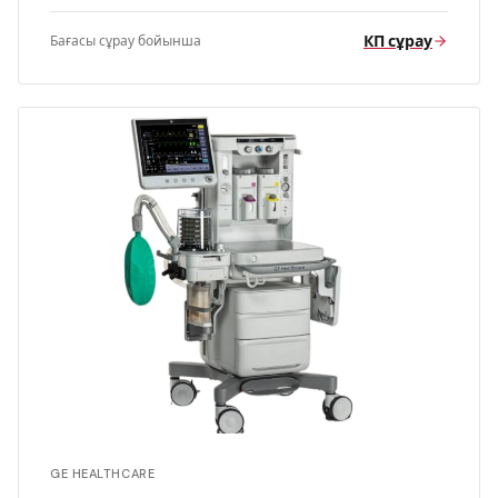
КП сұрау
Бағасы сұрау бойынша
GE HEALTHCARE