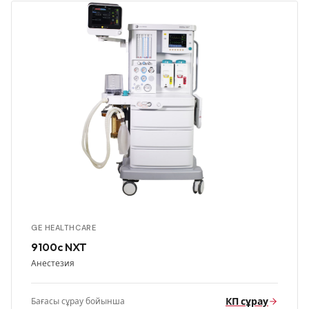
GE HEALTHCARE
9100c NXT
Анестезия
КП сұрау
Бағасы сұрау бойынша