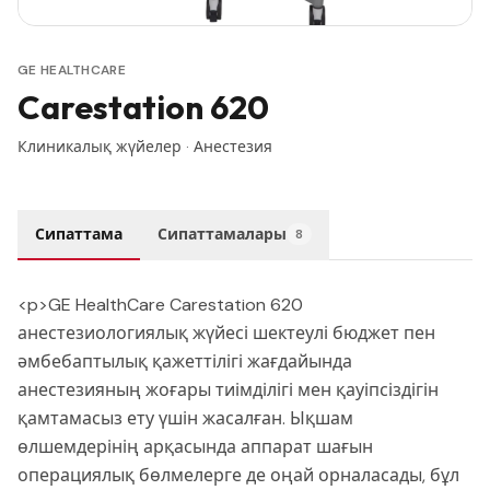
GE HEALTHCARE
Carestation 620
Клиникалық жүйелер
·
Анестезия
Сипаттама
Сипаттамалары
8
<p>GE HealthCare Carestation 620
анестезиологиялық жүйесі шектеулі бюджет пен
әмбебаптылық қажеттілігі жағдайында
анестезияның жоғары тиімділігі мен қауіпсіздігін
қамтамасыз ету үшін жасалған. Ықшам
өлшемдерінің арқасында аппарат шағын
операциялық бөлмелерге де оңай орналасады, бұл