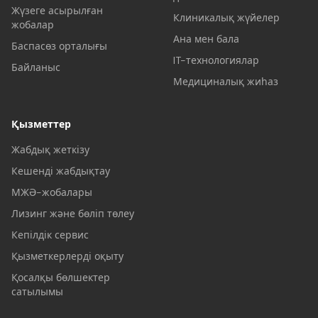
Жүзеге асырылған
Клиникалық жүйелер
жобалар
Ана мен бала
Баспасөз орталығы
IT-технологиялар
Байланыс
Медициналық жиһаз
Қызметтер
Жабдық жеткізу
Кешенді жабдықтау
МЖӘ-жобалары
Лизинг және бөліп төлеу
Кепілдік сервис
Қызметкерлерді оқыту
Қосалқы бөлшектер
сатылымы