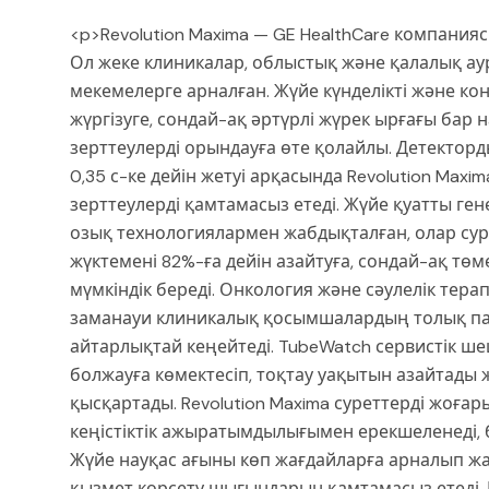
<p>Revolution Maxima — GE HealthCare компани
Ол жеке клиникалар, облыстық және қалалық а
мекемелерге арналған. Жүйе күнделікті және к
жүргізуге, сондай-ақ әртүрлі жүрек ырғағы ба
зерттеулерді орындауға өте қолайлы. Детектор
0,35 с-ке дейін жетуі арқасында Revolution Ma
зерттеулерді қамтамасыз етеді. Жүйе қуатты ген
озық технологиялармен жабдықталған, олар суре
жүктемені 82%-ға дейін азайтуға, сондай-ақ т
мүмкіндік береді. Онкология және сәулелік тер
заманауи клиникалық қосымшалардың толық пак
айтарлықтай кеңейтеді. TubeWatch сервистік шеш
болжауға көмектесіп, тоқтау уақытын азайтады
қысқартады. Revolution Maxima суреттерді жоғ
кеңістіктік ажыратымдылығымен ерекшеленеді, б
Жүйе науқас ағыны көп жағдайларға арналып жас
қызмет көрсету шығындарын қамтамасыз етеді. 