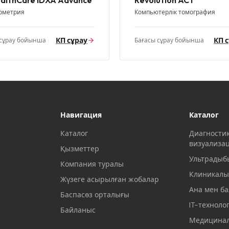
althCare IDXA Advance
Revolution ACT
ометрия
Компьютерлік томография
КП сұрау
КП 
 сұрау бойынша
Бағасы сұрау бойынша
Навигация
Каталог
Каталог
Диагности
визуализа
Қызметтер
Ультрадыб
Компания туралы
Клиникалы
Жүзеге асырылған жобалар
Ана мен ба
Баспасөз орталығы
IT-техноло
Байланыс
Медицинал