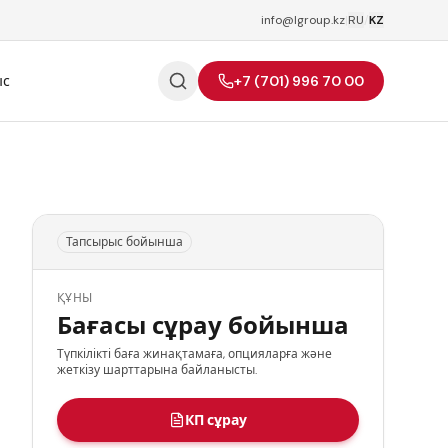
info@lgroup.kz
|
RU
/
KZ
ыс
+7 (701) 996 70 00
Тапсырыс бойынша
ҚҰНЫ
Бағасы сұрау бойынша
Түпкілікті баға жинақтамаға, опцияларға және
жеткізу шарттарына байланысты.
КП сұрау