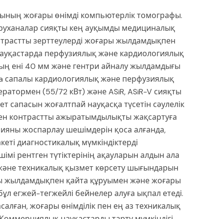
ясының жоғары өнімді компьютерлік томографы.
уруханалар сияқты кең ауқымды медициналық
онтрастты зерттеулерді жоғары жылдамдықпен
р науқастарда перфузиялық және кардиологиялық
дың ені 40 мм және гентри айналу жылдамдығы
xima сапалы кардиологиялық және перфузиялық
ератормен (55/72 кВт) және ASiR, ASiR-V сияқты
т сапасын жоғалтпай науқасқа түсетін сәулелік
өмен контрастты ажыратымдылықты жақсартуға
апияны жоспарлау шешімдерін қоса алғанда,
еті диагностикалық мүмкіндіктерді
імі рентген түтіктерінің ақауларын алдын ала
 және техникалық қызмет көрсету шығындарын
ары жылдамдықпен қайта құруымен және жоғары
ұл егжей-тегжейлі бейнелер алуға ықпал етеді.
алған, жоғары өнімділік пен ең аз техникалық
Коммерциялық науқастарды тарту мүмкіндігі