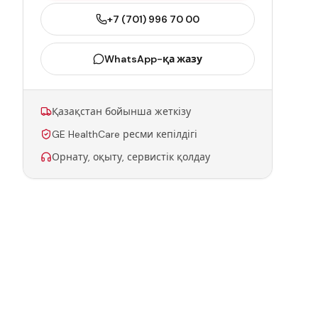
+7 (701) 996 70 00
WhatsApp-қа жазу
Қазақстан бойынша жеткізу
GE HealthCare ресми кепілдігі
Орнату, оқыту, сервистік қолдау