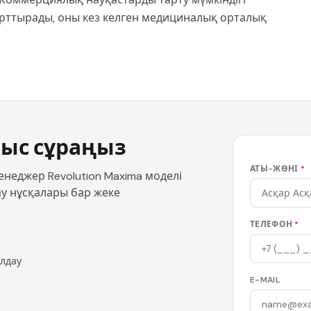
арттырады, оны кез келген медициналық орталық
ыс сұраңыз
АТЫ-ЖӨНІ
*
неджер Revolution Maxima моделі
ау нұсқалары бар жеке
ТЕЛЕФОН
*
олдау
E-MAIL