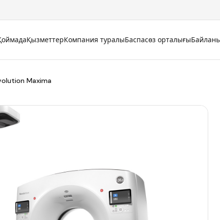
Қоймада
Қызметтер
Компания туралы
Баспасөз орталығы
Байлан
volution Maxima