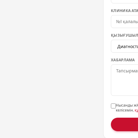
КЛИНИКА АТ
ҚЫЗЫҒУШЫЛ
ХАБАРЛАМА
Нысанды жі
келісемін,
қ