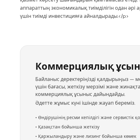
аппараттың экономикалық тиімділігін одан әрі 
үшін тиімді инвестицияға айналдырады.</p>
Коммерциялық ұсын
Байланыс деректеріңізді қалдырыңыз — ме
үшін бағасы, жеткізу мерзімі және жинақт
коммерциялық ұсыныс дайындайды.
Әдетте жұмыс күні ішінде жауап береміз.
•
Өндірушінің ресми кепілдігі және сервистік қ
•
Қазақстан бойынша жеткізу
•
Қаржыландыру және лизинг бойынша көмек