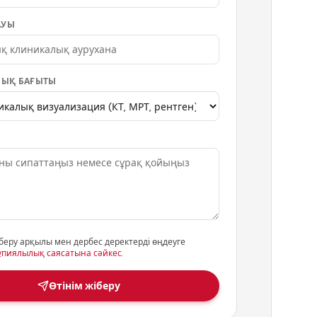
АУЫ
ЫҚ БАҒЫТЫ
беру арқылы мен дербес деректерді өңдеуге
ұпиялылық саясатына сәйкес
.
Өтінім жіберу