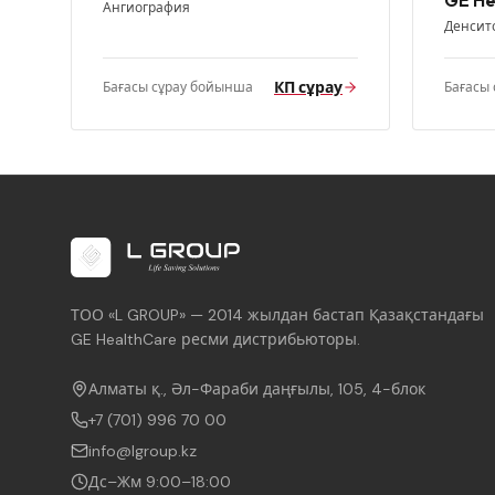
GE He
Ангиография
Денсит
КП сұрау
Бағасы сұрау бойынша
Бағасы
ТОО «L GROUP» — 2014 жылдан бастап Қазақстандағы
GE HealthCare ресми дистрибьюторы.
Алматы қ., Әл-Фараби даңғылы, 105, 4-блок
+7 (701) 996 70 00
info@lgroup.kz
Дс–Жм 9:00–18:00