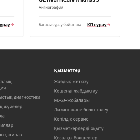
GE HealthCare Allia IGS 5
Ангиография
сұрау
КП сұрау
Бағасы сұрау бойынша
Қызметтер
калық
Жабдық жеткізу
ция
Кешенді жабдықтау
ыстық диагностика
МЖӘ-жобалары
қ жүйелер
Лизинг және бөліп төлеу
ла
Кепілдік сервис
гиялар
Қызметкерлерді оқыту
ық жиһаз
Қосалқы бөлшектер