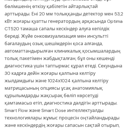
бөлімшенің өткізу қабілетін айтарлықтай
арттырады. Ені 20 мм толыққанды детектор мен 53,2
кВт жоғары қуатты генератордың арқасында Optima
CT520 тамаша сапалы кескіндер алуға кепілдік
береді. Жүйе онковизуализация мен инсультті
бағалаудың озық шешімдерін қоса алғанда,
автоматтандырылған клиникалық қосымшалардың
толық пакетімен жабдықталған, бұл оны кешенді
диагностика үшін таптырмас құрал етеді. Секундына
30 кадрға дейін жоғары қалпына келтіру
жылдамдығы және 1024х1024 қалпына келтіру
матрицасының опциясы ұсақ анатомиялық
құрылымдарды жақсырақ бөліп көрсетуді
қамтамасыз етіп, диагностика дәлдігін арттырады.
Smart Flow және Smart Dose интеллектуалды
технологиялары жұмыс процесін оңтайландырады
және кескіндердің жоғары сапасын сақтай отырып,