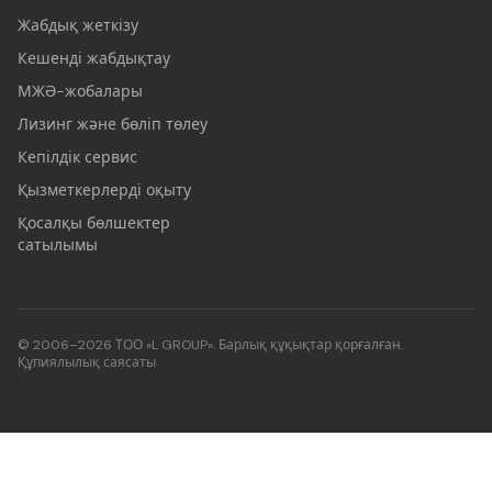
Жабдық жеткізу
Кешенді жабдықтау
МЖӘ-жобалары
Лизинг және бөліп төлеу
Кепілдік сервис
Қызметкерлерді оқыту
Қосалқы бөлшектер
сатылымы
© 2006–2026 ТОО «L GROUP». Барлық құқықтар қорғалған.
Құпиялылық саясаты