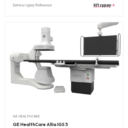
КП сұрау
Бағасы сұрау бойынша
GE HEALTHCARE
GE HealthCare Allia IGS 5