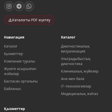
Каталогты PDF жүктеу
Навигация
Каталог
Каталог
Диагностикалық
визуализация
Қызметтер
Ультрадыбыстық
Компания туралы
диагностика
Жүзеге асырылған
Клиникалық жүйелер
жобалар
Ана мен бала
Баспасөз орталығы
IT-технологиялар
Байланыс
Медициналық жиһаз
Қызметтер