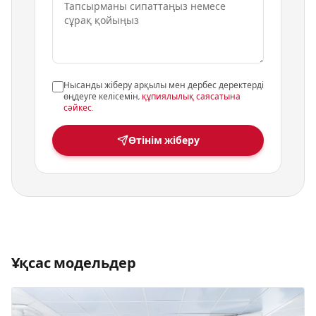
Нысанды жіберу арқылы мен дербес деректерді
өңдеуге келісемін,
құпиялылық саясатына
сәйкес
.
Өтінім жіберу
Ұқсас модельдер