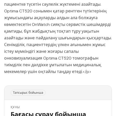
пациентке түсетін сәулелік жүктемені азайтады.
Optima CT520 сонымен қатар рентген түтіктерінің
жұмысындағы ақауларды алдын ала болжауға
көмектесетін OnWatch сияқты сервистік шешімдерді
қамтиды, бұл жабдықтың тоқтап тұру уақытын
азайтады және пайдалану шығындарын қысқартады.
Сенімділік, пациенттердің үлкен ағынымен жұмыс
істеу мүмкіндігі және жоғары сапалы
онковизуализация Optima CT520 томографын
тиімділік пен дәлдікке ұмтылатын медициналық
мекемелер үшін оңтайлы таңдау етеді.</p>
Тапсырыс бойынша
ҚҰНЫ
Бағасы сұрау бойынша