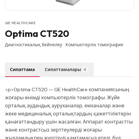
GE HEALTHCARE
Optima CT520
Диагностикалық бейнелеу
·
Компьютерлік томография
Сипаттама
Сипаттамалары
6
<p>Optima CT520 — GE HealthCare компаниясының
жоғары өнімді компьютерлік томографы. Жүйе
орталық аудандық ауруханалар, емханалар және
жеке медициналық орталықтардың қажеттіліктерін
қанағаттандыру үшін жасалған. Аппарат контрастты
және контрастсыз зерттеулерді жоғары
жылдамдықпен жүргізуді қамтамасыз етеді, бұл