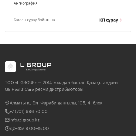
Ангиография
КП сұрау
Бағасы сұрау бойынша
ТОО «L GROUP» — 2014 жылдан бастап Қазақстандағы
GE HealthCare ресми дистрибьюторы.
Алматы қ., Әл-Фараби даңғылы, 105, 4-блок
+7 (701) 996 70 00
info@lgroup.kz
Дс–Жм 9:00–18:00