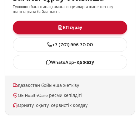
Түпкілікті баға жинақтамаға, опцияларға және жеткізу
шарттарына байланысты.
КП сұрау
+7 (701) 996 70 00
WhatsApp-қа жазу
Қазақстан бойынша жеткізу
GE HealthCare ресми кепілдігі
Орнату, оқыту, сервистік қолдау