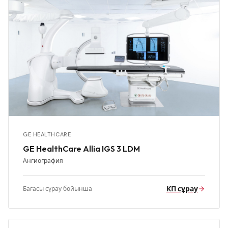
GE HEALTHCARE
GE HealthCare Allia IGS 3 LDM
Ангиография
КП сұрау
Бағасы сұрау бойынша