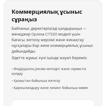
Коммерциялық ұсыныс
сұраңыз
Байланыс деректеріңізді қалдырыңыз —
менеджер Optima CT520 моделі үшін
бағасы, жеткізу мерзімі және жинақтау
нұсқалары бар жеке коммерциялық ұсыныс
дайындайды.
Әдетте жұмыс күні ішінде жауап береміз.
•
Өндірушінің ресми кепілдігі және сервистік
қолдау
•
Қазақстан бойынша жеткізу
•
Қаржыландыру және лизинг бойынша көмек