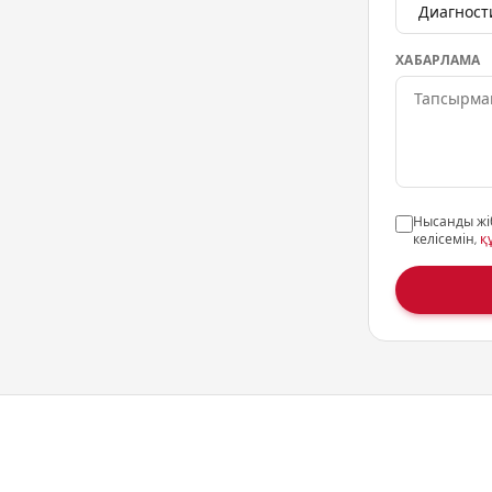
ХАБАРЛАМА
Нысанды жі
келісемін,
қ