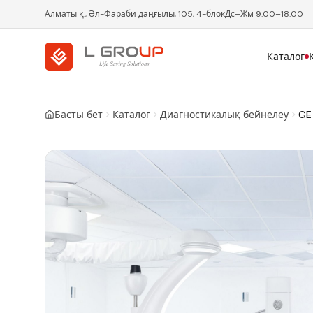
Алматы қ., Әл-Фараби даңғылы, 105, 4-блок
Дс–Жм 9:00–18:00
Каталог
Басты бет
Каталог
Диагностикалық бейнелеу
GE 