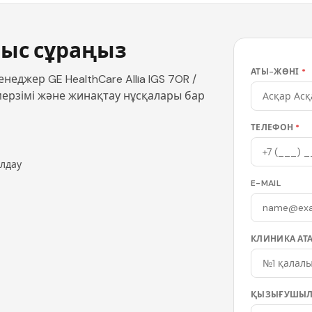
ыс сұраңыз
АТЫ-ЖӨНІ
*
еджер GE HealthCare Allia IGS 7OR /
у мерзімі және жинақтау нұсқалары бар
ТЕЛЕФОН
*
олдау
E-MAIL
КЛИНИКА АТ
ҚЫЗЫҒУШЫЛ