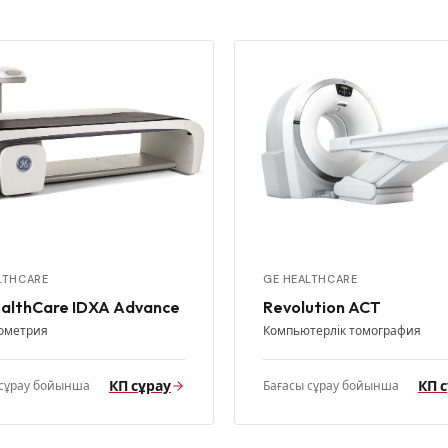
LTHCARE
GE HEALTHCARE
althCare IDXA Advance
Revolution ACT
ометрия
Компьютерлік томография
КП сұрау
КП 
 сұрау бойынша
Бағасы сұрау бойынша