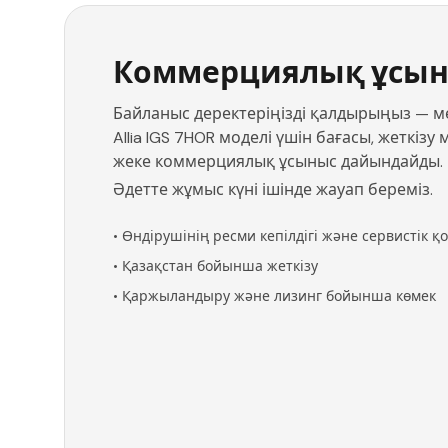
Коммерциялық ұсын
Байланыс деректеріңізді қалдырыңыз — мен
Allia IGS 7HOR моделі үшін бағасы, жеткіз
жеке коммерциялық ұсыныс дайындайды.
Әдетте жұмыс күні ішінде жауап береміз.
•
Өндірушінің ресми кепілдігі және сервистік қ
•
Қазақстан бойынша жеткізу
•
Қаржыландыру және лизинг бойынша көмек