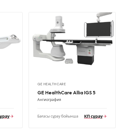
GE HEALTHCARE
GE HealthCare Allia IGS 5
Ангиография
сұрау
КП сұрау
Бағасы сұрау бойынша