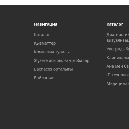
Навигация
Каталог
Каталог
Диагности
визуализа
Қызметтер
Ультрадыб
Компания туралы
Клиникалы
Жүзеге асырылған жобалар
Ана мен ба
Баспасөз орталығы
IT-техноло
Байланыс
Медицинал