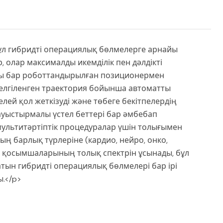
 — бұл гибридті операциялық бөлмелерге арнайы
, олар максималды икемділік пен дәлдікті
ясы бар роботтандырылған позиционермен
белгіленген траектория бойынша автоматты
лей қол жеткізуді және төбеге бекітпелердің
ауыстырмалы үстел беттері бар әмбебап
мультитәртіптік процедуралар үшін толығымен
ның барлық түрлеріне (кардио, нейро, онко,
 қосымшаларының толық спектрін ұсынады, бұл
тын гибридті операциялық бөлмелері бар ірі
.</p>