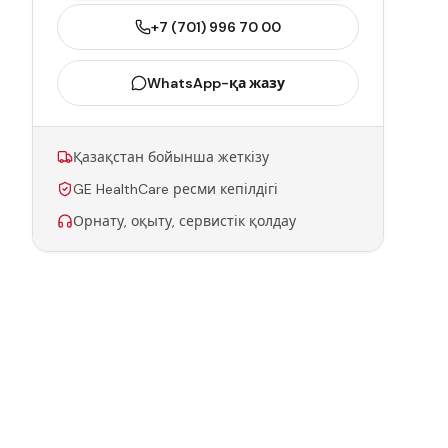
+7 (701) 996 70 00
WhatsApp-қа жазу
Қазақстан бойынша жеткізу
GE HealthCare ресми кепілдігі
Орнату, оқыту, сервистік қолдау