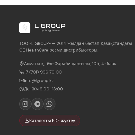
ТОО «L GROUP» — 2014 жылдан бастап Қазақстандағы
GE HealthCare ресми дистрибьюторы.
Алматы қ., Әл-Фараби даңғылы, 105, 4-блок
+7 (701) 996 70 00
info@lgroup.kz
Дс–Жм 9:00–18:00
Каталогты PDF жүктеу