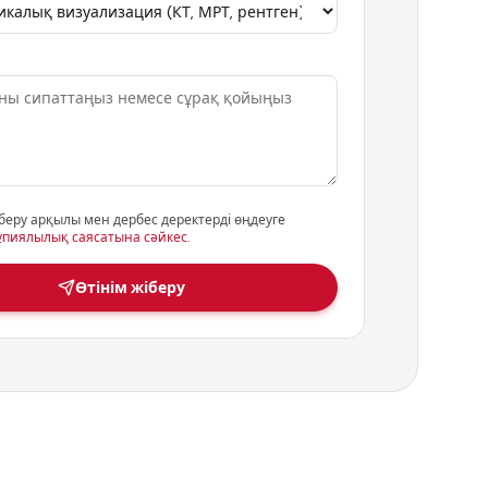
беру арқылы мен дербес деректерді өңдеуге
ұпиялылық саясатына сәйкес
.
Өтінім жіберу