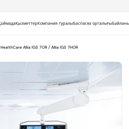
Қоймада
Қызметтер
Компания туралы
Баспасөз орталығы
Байлан
HealthCare Allia IGS 7OR / Allia IGS 7HOR