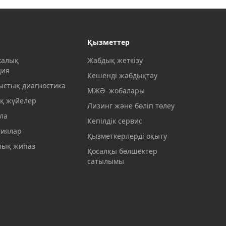
Қызметтер
калық
Жабдық жеткізу
ция
Кешенді жабдықтау
ыстық диагностика
МЖӘ-жобалары
қ жүйелер
Лизинг және бөліп төлеу
ла
Кепілдік сервис
гиялар
Қызметкерлерді оқыту
ық жиһаз
Қосалқы бөлшектер
сатылымы