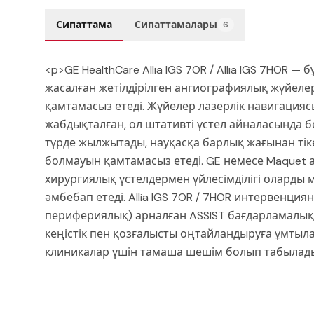
Сипаттама
Сипаттамалары
6
<p>GE HealthCare Allia IGS 7OR / Allia IGS 7HOR
жасалған жетілдірілген ангиографиялық жүйелер
қамтамасыз етеді. Жүйелер лазерлік навигаци
жабдықталған, ол штативті үстел айналасында 
түрде жылжытады, науқасқа барлық жағынан тіке
болмауын қамтамасыз етеді. GE немесе Maquet 
хирургиялық үстелдермен үйлесімділігі оларды 
әмбебап етеді. Allia IGS 7OR / 7HOR интервенция
перифериялық) арналған ASSIST бағдарламалық
кеңістік пен қозғалысты оңтайландыруға ұмтыла
клиникалар үшін тамаша шешім болып табылады