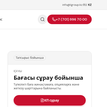
info@lgroup.kz
|
RU
/
KZ
ыс
+7 (701) 996 70 00
Тапсырыс бойынша
ҚҰНЫ
Бағасы сұрау бойынша
Түпкілікті баға жинақтамаға, опцияларға және
жеткізу шарттарына байланысты.
КП сұрау