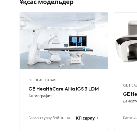
Ұқсас модельдер
GE HEALTHCARE
GE HEA
GE HealthCare Allia IGS 3 LDM
GE He
Ангиография
Денсит
КП сұрау
Бағасы сұрау бойынша
Бағасы