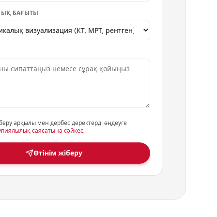
ЫҚ БАҒЫТЫ
беру арқылы мен дербес деректерді өңдеуге
ұпиялылық саясатына сәйкес
.
Өтінім жіберу