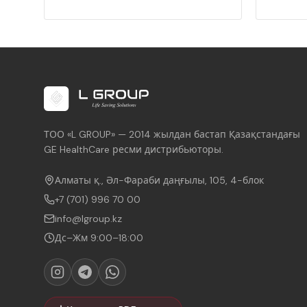
ТОО «L GROUP» — 2014 жылдан бастап Қазақстандағы
GE HealthCare ресми дистрибьюторы.
Алматы қ., Әл-Фараби даңғылы, 105, 4-блок
+7 (701) 996 70 00
info@lgroup.kz
Дс–Жм 9:00–18:00