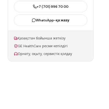
+7 (701) 996 70 00
WhatsApp-қа жазу
Қазақстан бойынша жеткізу
GE HealthCare ресми кепілдігі
Орнату, оқыту, сервистік қолдау