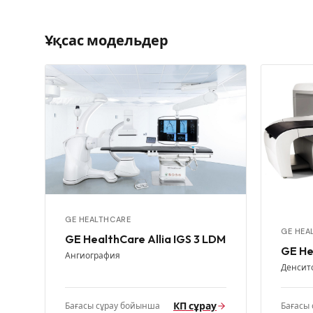
Ұқсас модельдер
GE HEALTHCARE
GE HEA
GE HealthCare Allia IGS 3 LDM
GE He
Ангиография
Денсит
КП сұрау
Бағасы сұрау бойынша
Бағасы