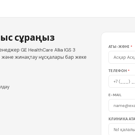
ыс сұраңыз
АТЫ-ЖӨНІ
*
еджер GE HealthCare Allia IGS 3
мі және жинақтау нұсқалары бар жеке
ТЕЛЕФОН
*
олдау
E-MAIL
КЛИНИКА АТ