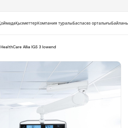
Қоймада
Қызметтер
Компания туралы
Баспасөз орталығы
Байлан
HealthCare Allia IGS 3 lowend