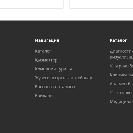
Навигация
Каталог
Каталог
Диагности
визуализа
Қызметтер
Ультрадыб
Компания туралы
Клиникалы
Жүзеге асырылған жобалар
Ана мен ба
Баспасөз орталығы
IT-техноло
Байланыс
Медицинал