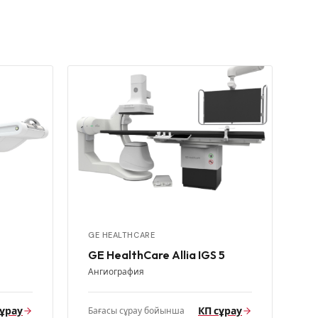
GE HEALTHCARE
GE HealthCare Allia IGS 5
Ангиография
сұрау
КП сұрау
Бағасы сұрау бойынша