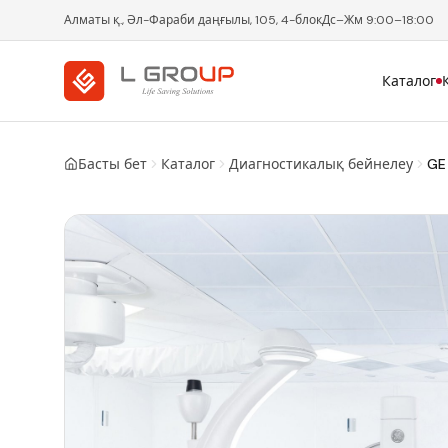
Алматы қ., Әл-Фараби даңғылы, 105, 4-блок
Дс–Жм 9:00–18:00
Каталог
Басты бет
Каталог
Диагностикалық бейнелеу
GE 