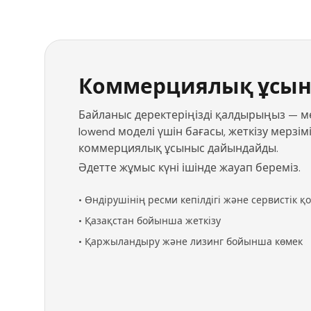
Коммерциялық ұсын
Байланыс деректеріңізді қалдырыңыз — мен
lowend моделі үшін бағасы, жеткізу мерзі
коммерциялық ұсыныс дайындайды.
Әдетте жұмыс күні ішінде жауап береміз.
•
Өндірушінің ресми кепілдігі және сервистік қ
•
Қазақстан бойынша жеткізу
•
Қаржыландыру және лизинг бойынша көмек