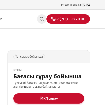
info@lgroup.kz
|
RU
/
KZ
ыс
+7 (701) 996 70 00
Тапсырыс бойынша
ҚҰНЫ
Бағасы сұрау бойынша
Түпкілікті баға жинақтамаға, опцияларға және
жеткізу шарттарына байланысты.
КП сұрау