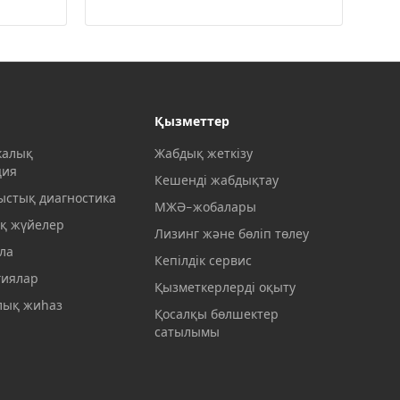
Қызметтер
калық
Жабдық жеткізу
ция
Кешенді жабдықтау
ыстық диагностика
МЖӘ-жобалары
қ жүйелер
Лизинг және бөліп төлеу
ла
Кепілдік сервис
гиялар
Қызметкерлерді оқыту
ық жиһаз
Қосалқы бөлшектер
сатылымы