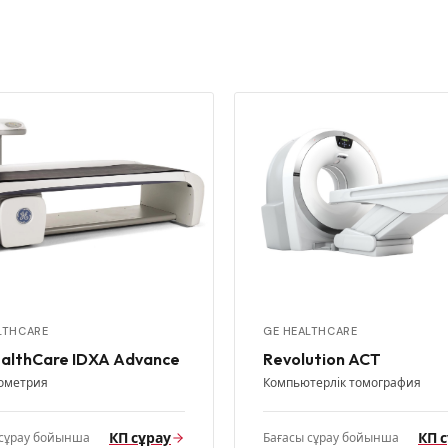
LTHCARE
GE HEALTHCARE
althCare IDXA Advance
Revolution ACT
ометрия
Компьютерлік томография
КП сұрау
КП 
 сұрау бойынша
Бағасы сұрау бойынша