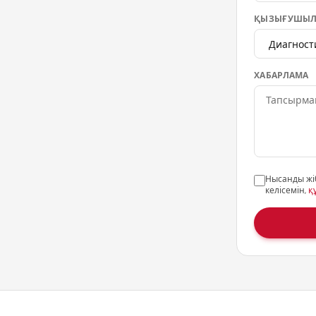
ҚЫЗЫҒУШЫЛ
ХАБАРЛАМА
Нысанды жі
келісемін,
қ