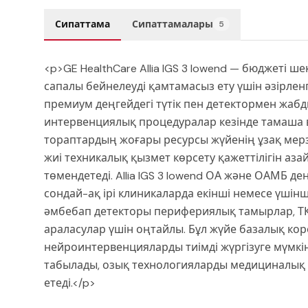
Сипаттама
Сипаттамалары
5
<p>GE HealthCare Allia IGS 3 lowend — бюджеті 
сапалы бейнелеуді қамтамасыз ету үшін әзірле
премиум деңгейдегі түтік пен детектормен жабд
интервенциялық процедуралар кезінде тамаша виз
тораптардың жоғары ресурсы жүйенің ұзақ мерзі
жиі техникалық қызмет көрсету қажеттілігін а
төмендетеді. Allia IGS 3 lowend ОА және ОАМБ де
сондай-ақ ірі клиникаларда екінші немесе үшінш
әмбебап детекторы перифериялық тамырлар, ТК
араласулар үшін оңтайлы. Бұл жүйе базалық к
нейроинтервенцияларды тиімді жүргізуге мүмкін
табылады, озық технологияларды медициналық 
етеді.</p>