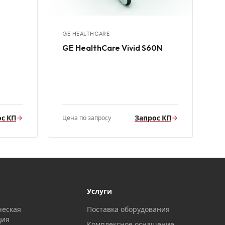
GE HEALTHCARE
GE HealthCare Vivid S60N
с КП
Запрос КП
Цена по запросу
Услуги
ческая
Поставка оборудования
ция
Комплексное оснащение