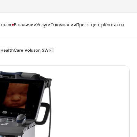
аталог
В наличии
Услуги
О компании
Пресс-центр
Контакты
 HealthCare Voluson SWIFT