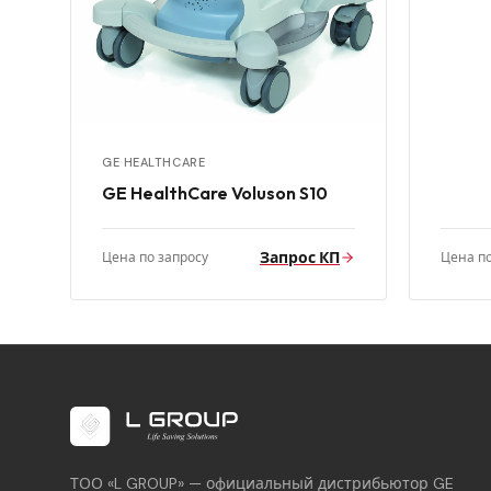
GE HEALTHCARE
GE HealthCare Voluson S10
Запрос КП
Цена по запросу
Цена по
ТОО «L GROUP» — официальный дистрибьютор GE