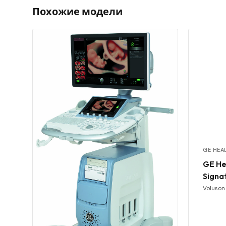
Похожие модели
GE HEA
GE He
Signa
Voluson