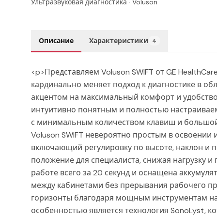
Ультразвуковая диагностика
·
Voluson
Описание
Характеристики
4
<p>Представляем Voluson SWIFT от GE HealthCar
кардинально меняет подход к диагностике в об
акцентом на максимальный комфорт и удобство 
интуитивно понятным и полностью настраива
с минимальным количеством клавиш и большой
Voluson SWIFT невероятно простым в освоении 
включающий регулировку по высоте, наклон и 
положение для специалиста, снижая нагрузку и
работе всего за 20 секунд и оснащена аккумуля
между кабинетами без прерывания рабочего про
горизонты благодаря мощным инструментам на 
особенностью является технология SonoLyst, 