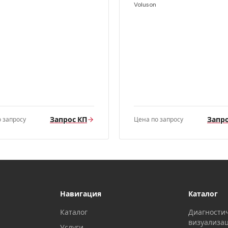
Voluson
Запрос КП
Запро
 запросу
Цена по запросу
Навигация
Каталог
Каталог
Диагности
визуализа
Услуги