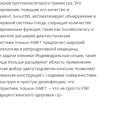
резов протокола второго триместра. Это
ирования, повышая его качество и
умент, SonoCNS, автоматизирует обнаружение и
ервной системы плода, сокращая количество
ированные функции, такие как SonoBiometery и
ователя, расширяя диагностические
истема Voluson SWIFT предлагает широкий
инекологии и репродуктивной медицины,
 задачи клиники. Индивидуальные опции, такие
, еще больше расширяют область применения.
чая выбор цвета подсветки консоли, позволяет
манная конструкция с гладкими поверхностями
быструю и простую дезинфекцию, что
рактике. Voluson SWIFT — это не просто УЗИ
удущего женского здоровья.</p>