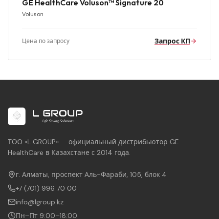
GE HealthCare Voluson™ Signature 20
Voluson
Запрос КП
Цена по запросу
ТОО «L GROUP» — официальный дистрибьютор GE
HealthCare в Казахстане с 2014 года.
г. Алматы, проспект Аль-Фараби, 105, блок 4
+7 (701) 996 70 00
info@lgroup.kz
Пн–Пт 9:00–18:00