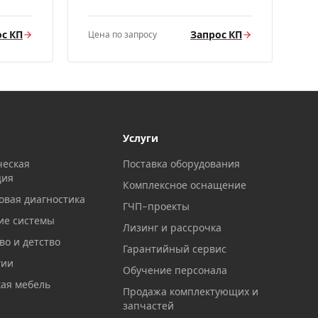
с КП
Запрос КП
Цена по запросу
Услуги
ческая
Поставка оборудования
ция
Комплексное оснащение
овая диагностика
ГЧП-проекты
ие системы
Лизинг и рассрочка
о и детство
Гарантийный сервис
гии
Обучение персонала
ая мебель
Продажа комплектующих и
запчастей