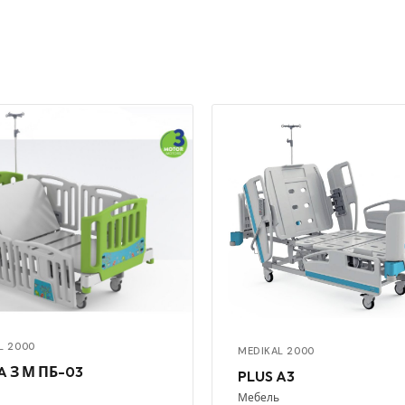
L 2000
MEDIKAL 2000
 З М ПБ-03
PLUS A3
Мебель