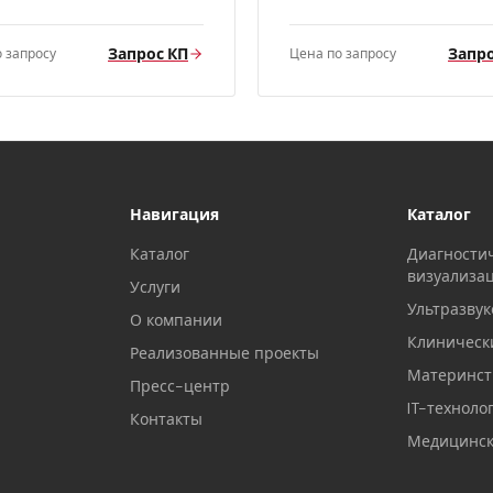
Запрос КП
Запро
 запросу
Цена по запросу
Навигация
Каталог
Каталог
Диагности
визуализа
Услуги
Ультразвук
О компании
Клиническ
Реализованные проекты
Материнств
Пресс-центр
IT-техноло
Контакты
Медицинск