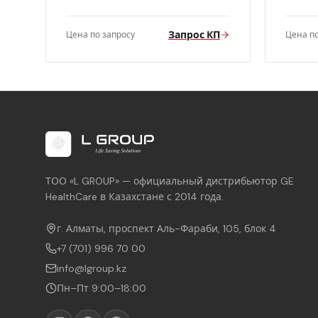
Запрос КП
Цена по запросу
Цена по
ТОО «L GROUP» — официальный дистрибьютор GE
HealthCare в Казахстане с 2014 года.
г. Алматы, проспект Аль-Фараби, 105, блок 4
+7 (701) 996 70 00
info@lgroup.kz
Пн–Пт 9:00–18:00