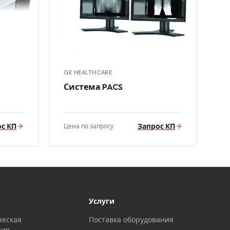
GE HEALTHCARE
Система PACS
с КП
Запрос КП
Цена по запросу
Услуги
ческая
Поставка оборудования