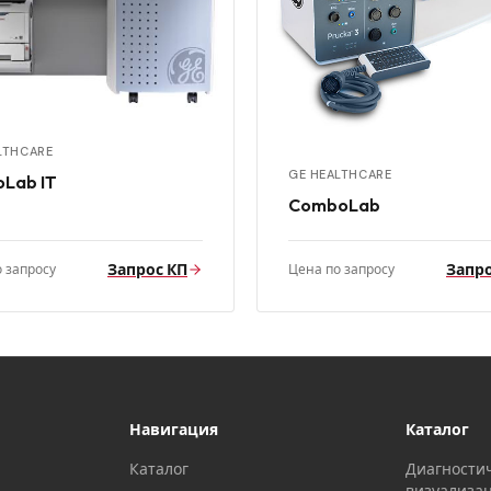
LTHCARE
GE HEALTHCARE
oLab IT
ComboLab
Запрос КП
Запро
 запросу
Цена по запросу
Навигация
Каталог
Каталог
Диагности