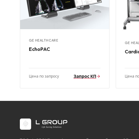
GE HEALTHCARE
GE HEA
EchoPAC
Cardi
Запрос КП
Цена по запросу
Цена по