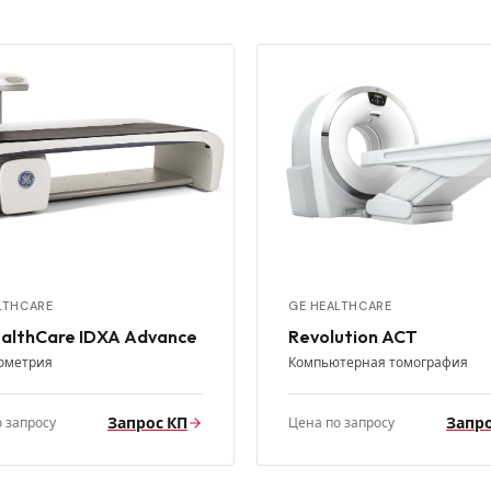
LTHCARE
GE HEALTHCARE
althCare IDXA Advance
Revolution ACT
ометрия
Компьютерная томография
Запрос КП
Запро
 запросу
Цена по запросу