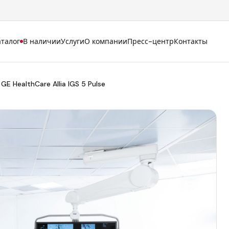
аталог
В наличии
Услуги
О компании
Пресс-центр
Контакты
GE HealthCare Allia IGS 5 Pulse