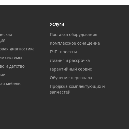
Услуги
ческая
Поставка оборудования
ция
Комплексное оснащение
овая диагностика
ГЧП-проекты
ие системы
Лизинг и рассрочка
о и детство
Гарантийный сервис
гии
Обучение персонала
ая мебель
Продажа комплектующих и
запчастей